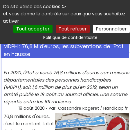
Panneau de gestion des cookies
Ce site utilise des cookies 🍪
et vous donne le contrôle sur ceux que vous souhaitez
activer
Tout accepter
Tout refuser
Personnaliser
Rechercher
Politique de confidentialité
MDPH : 76,8 M d'euros, les subventions de l'Etat
en hausse
En 2020, l'Etat a versé 76,8 millions d'euros aux maisons
départementales des personnes handicapées
(MDPH), soit 1,6 million de plus qu'en 2019, selon un
arrêté publié le 18 août au Journal officiel. Une somme
répartie entre les 101 maisons.
19 août 2020
• Par
Cassandre Rogeret / Handicap.fr
76,8 millions d'euros,
c'est le montant total