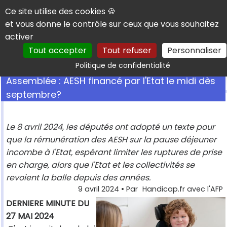
Panneau de gestion des cookies
Ce site utilise des cookies 🍪
et vous donne le contrôle sur ceux que vous souhaitez
activer
Tout accepter
Tout refuser
Personnaliser
Rechercher
Politique de confidentialité
Assemblée : AESH financé par l'Etat le midi dès
septembre?
Le 8 avril 2024, les députés ont adopté un texte pour
que la rémunération des AESH sur la pause déjeuner
incombe à l'Etat, espérant limiter les ruptures de prise
en charge, alors que l'Etat et les collectivités se
revoient la balle depuis des années.
9 avril 2024
• Par
Handicap.fr avec l'AFP
DERNIERE MINUTE DU
27 MAI 2024