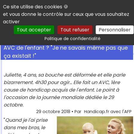
Panneau de gestion des cookies
Ce site utilise des cookies 🍪
et vous donne le contrôle sur ceux que vous souhaitez
activer
Tout accepter
Tout refuser
Personnaliser
Rechercher
Politique de confidentialité
AVC de l'enfant ? "Je ne savais même pas que
ça existait !"
Juliette, 4 ans, sa bouche est déformée et elle parle
bizarrement. 4h30 pour agir... Elle fait un AVC, 1ère
cause de handicap acquis de l'enfant. Le point à
l'occasion de la journée mondiale dédiée le 29
octobre.
29 octobre 2018
• Par
Handicap.fr avec l'AFP
"
Quand je l'ai prise
dans mes bras, le