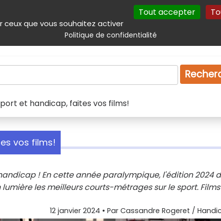
Tout accepter
To
incipal
Navigation complémentaire
Autres services
Plan du site
r ceux que vous souhaitez activer
Politique de confidentialité
Produits & services
Emploi
Droit
Tourism
Recher
port et handicap, faites vos films!
es vos films!
 handicap ! En cette année paralympique, l'édition 2024 
umière les meilleurs courts-métrages sur le sport. Films
12 janvier 2024
• Par
Cassandre Rogeret / Handic