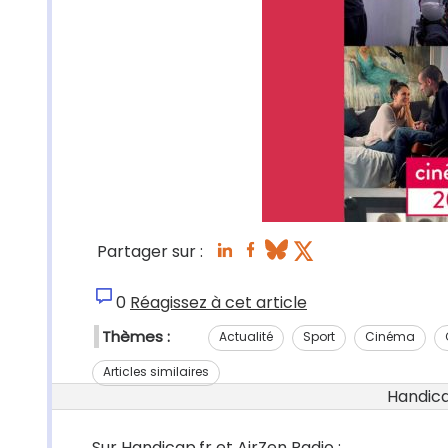
Partager sur :
0
Réagissez à cet article
Thèmes :
Actualité
Sport
Cinéma
Articles similaires
Handicap
Sur Handicap.fr et AirZen Radio :