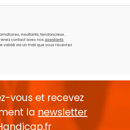
amatoires, insultants, tendancieux...
prenez contact avec nos
assistants
e validé via un mail que vous recevrez.
ez-vous et recevez
ement la
newsletter
Handicap.fr