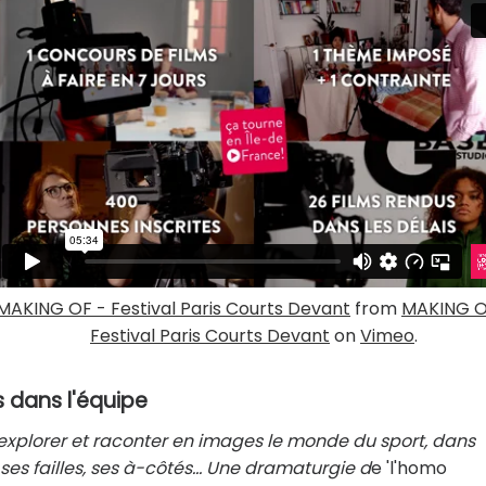
MAKING OF - Festival Paris Courts Devant
from
MAKING O
Festival Paris Courts Devant
on
Vimeo
.
 dans l'équipe
 explorer et raconter en images le monde du sport, dans
s failles, ses à-côtés... Une dramaturgie d
e 'l'homo