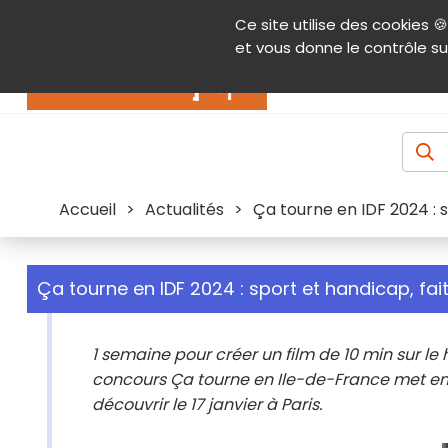
Panneau de gestion des cookies
Ce site utilise des cookies 🍪
Contenu
Aide et accessibilité
Menu pr
et vous donne le contrôle su
Actualités
Accueil
>
Actualités
>
Ça tourne en IDF 2024 : s
Ça tourne en IDF 2024 : sport et handicap, fait
1 semaine pour créer un film de 10 min sur le
concours Ça tourne en Ile-de-France met en l
découvrir le 17 janvier à Paris.