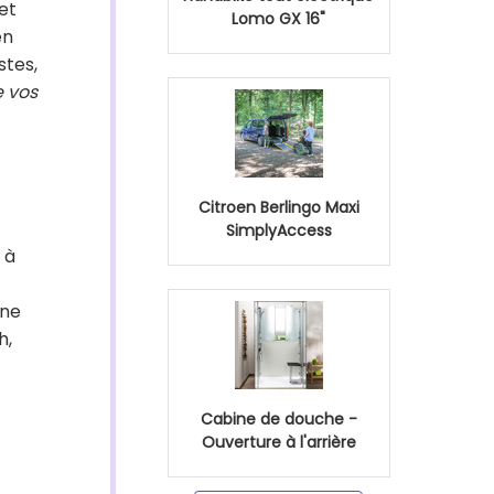
et
Lomo GX 16"
en
stes,
e vos
Citroen Berlingo Maxi
SimplyAccess
 à
une
h,
Cabine de douche -
Ouverture à l'arrière