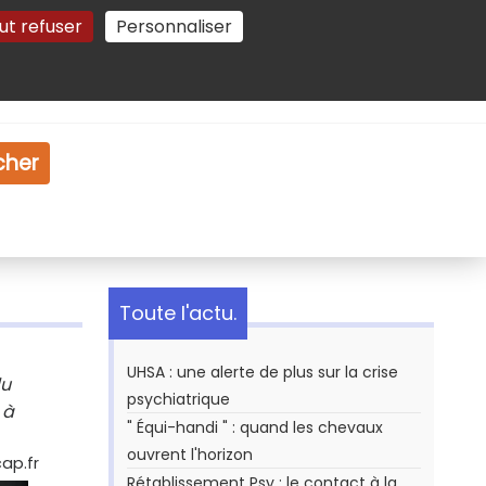
ut refuser
Personnaliser
Gestion des cookies
e
Vidéo
Dossiers
cher
Toute l'actu.
UHSA : une alerte de plus sur la crise
du
psychiatrique
 à
" Équi-handi " : quand les chevaux
ouvrent l'horizon
ap.fr
Rétablissement Psy : le contact à la