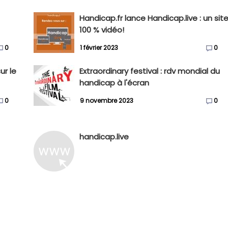
Handicap.fr lance Handicap.live : un sit
100 % vidéo!
0
1 février 2023
0
ur le
Extraordinary festival : rdv mondial du
handicap à l'écran
0
9 novembre 2023
0
handicap.live