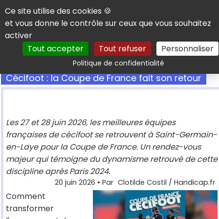
Panneau de gestion des cookies
Ce site utilise des cookies 🍪
et vous donne le contrôle sur ceux que vous souhaitez
activer
Tout accepter
Tout refuser
Personnaliser
Rechercher
Politique de confidentialité
Cécifoot : la Coupe de France fait son retour
Les 27 et 28 juin 2026, les meilleures équipes
françaises de cécifoot se retrouvent à Saint-Germain-
en-Laye pour la Coupe de France. Un rendez-vous
majeur qui témoigne du dynamisme retrouvé de cette
discipline après Paris 2024.
20 juin 2026
• Par
Clotilde Costil / Handicap.fr
Comment
transformer