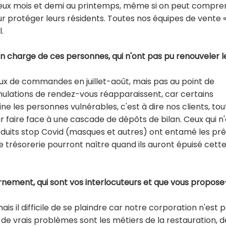
nt deux mois et demi au printemps, même si on peut compr
r protéger leurs résidents. Toutes nos équipes de vente 
.
en charge de ces personnes, qui n'ont pas pu renouveler l
lux de commandes en juillet-août, mais pas au point de
nnulations de rendez-vous réapparaissent, car certains
ne les personnes vulnérables, c'est à dire nos clients, tou
r faire face à une cascade de dépôts de bilan. Ceux qui n
roduits stop Covid (masques et autres) ont entamé les prê
e trésorerie pourront naître quand ils auront épuisé cett
ernement, qui sont vos interlocuteurs et que vous propose
s il difficile de se plaindre car notre corporation n'est p
nt de vrais problèmes sont les métiers de la restauration, d