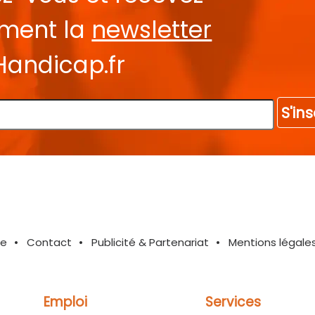
ement la
newsletter
Handicap.fr
S'ins
te
Contact
Publicité & Partenariat
Mentions légale
Emploi
Services