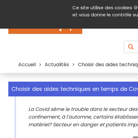
Panneau de gestion des cookies
Ce site utilise des cookies 🍪
Contenu
Aide et accessibilité
Menu pr
et vous donne le contrôle su
Actualités
Accueil
>
Actualités
>
Choisir des aides techniq
Choisir des aides techniques en temps de Covi
La Covid sème le trouble dans le secteur d
confinement, à l'automne, certains établiss
matériel? Secteur en danger et patients imp