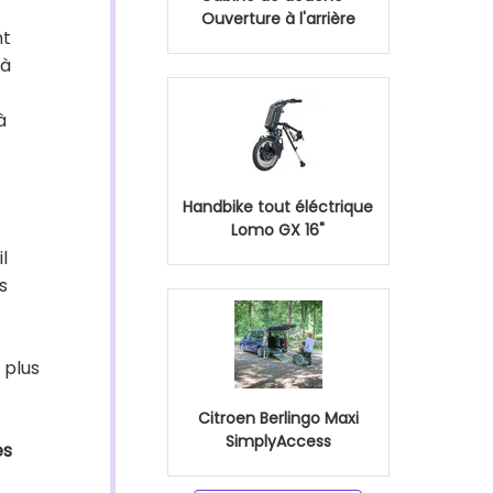
Ouverture à l'arrière
nt
 à
à
Handbike tout éléctrique
Lomo GX 16"
l
s
a plus
Citroen Berlingo Maxi
SimplyAccess
es