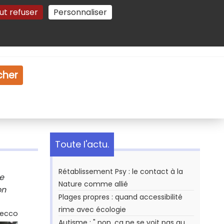
ut refuser
Personnaliser
Gestion des cookies
e
Vidéo
Dossiers
cher
Toute l'actu.
Rétablissement Psy : le contact à la
e
Nature comme allié
on
Plages propres : quand accessibilité
rime avec écologie
Secco
Autisme : " non, ça ne se voit pas au