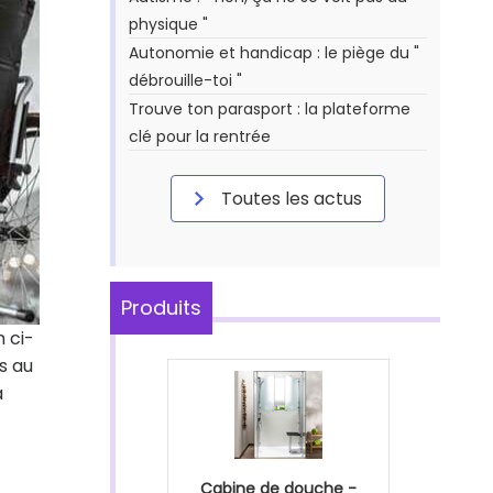
physique "
Autonomie et handicap : le piège du "
débrouille-toi "
Trouve ton parasport : la plateforme
clé pour la rentrée
Toutes les actus
Produits
n ci-
s au
a
Cabine de douche -