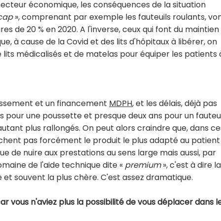
secteur économique, les conséquences de la situation
cap
», comprenant par exemple les fauteuils roulants, vo
ires de 20 % en 2020. A l'inverse, ceux qui font du maintien
, à cause de la Covid et des lits d'hôpitaux à libérer, on
ts médicalisés et de matelas pour équiper les patients 
épassement et un financement
MDPH
, et les délais, déjà pas
mois pour une poussette et presque deux ans pour un fauteui
autant plus rallongés. On peut alors craindre que, dans ce
chent pas forcément le produit le plus adapté au patient
e de nuire aux prestations au sens large mais aussi, par
omaine de l'aide technique dite «
premium
», c'est à dire l
ve et souvent la plus chère. C'est assez dramatique.
car vous n'aviez plus la possibilité de vous déplacer dans l