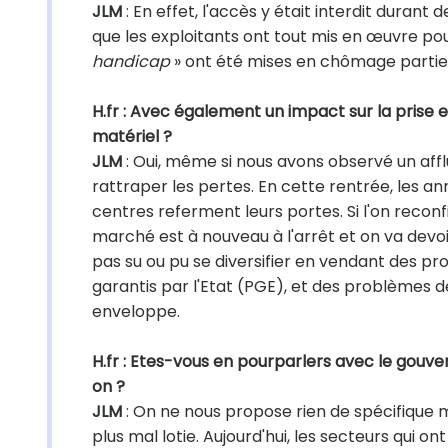
JLM
: En effet, l'accès y était interdit dura
que les exploitants ont tout mis en œuvre pou
handicap
» ont été mises en chômage partiel
H.fr : Avec également un impact sur la prise 
matériel ?
JLM
: Oui, même si nous avons observé un aff
rattraper les pertes. En cette rentrée, les a
centres referment leurs portes. Si l'on reconfi
marché est à nouveau à l'arrêt et on va devoi
pas su ou pu se diversifier en vendant des p
garantis par l'Etat (PGE), et des problèmes d
enveloppe.
H.fr : Etes-vous en pourparlers avec le gouv
on ?
JLM
: On ne nous propose rien de spécifique mai
plus mal lotie. Aujourd'hui, les secteurs qui o