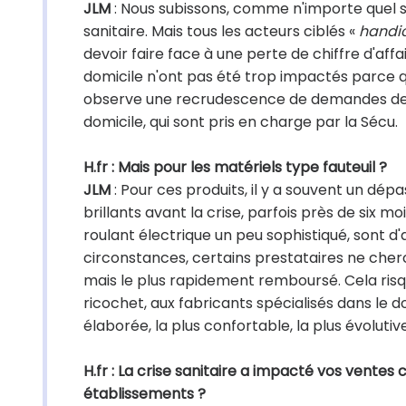
JLM
: Nous subissons, comme n'importe quel 
sanitaire. Mais tous les acteurs ciblés «
handi
devoir faire face à une perte de chiffre d'affa
domicile n'ont pas été trop impactés parce que
observe une recrudescence de demandes de li
domicile, qui sont pris en charge par la Sécu.
H.fr : Mais pour les matériels type fauteuil ?
JLM
: Pour ces produits, il y a souvent un d
brillants avant la crise, parfois près de six 
roulant électrique un peu sophistiqué, sont d'
circonstances, certains prestataires ne cher
mais le plus rapidement remboursé. Cela risqu
ricochet, aux fabricants spécialisés dans le d
élaborée, la plus confortable, la plus évoluti
H.fr : La crise sanitaire a impacté vos ventes 
établissements ?