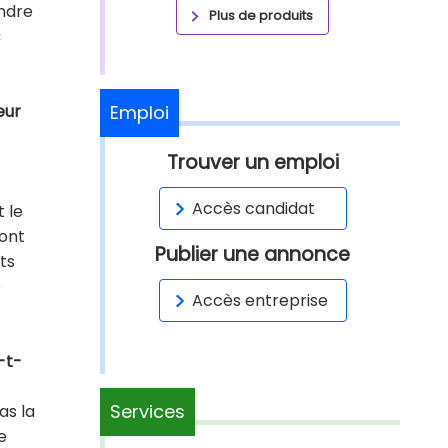
endre
Plus de produits
«
eur
Emploi
Trouver un emploi
Accès candidat
t le
'ont
Publier une annonce
ts
e
Accès entreprise
-t-
Services
as la
e