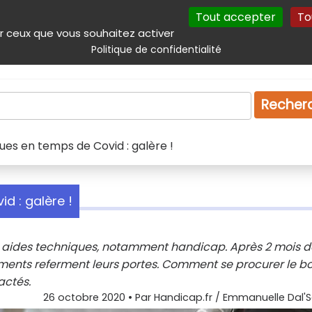
Tout accepter
To
incipal
Navigation complémentaire
Autres services
Plan du site
r ceux que vous souhaitez activer
Politique de confidentialité
Produits & services
Emploi
Droit
Tourism
Recher
ues en temps de Covid : galère !
d : galère !
es aides techniques, notamment handicap. Après 2 mois d
ements referment leurs portes. Comment se procurer le b
actés.
26 octobre 2020
• Par
Handicap.fr / Emmanuelle Dal'