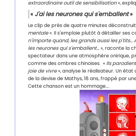
extraordinaire outil de sensibilisation
», expli
«
J'ai les neurones qui s'emballent
»
Le clip de près de quatre minutes déconstruit 
mentale
». Il s'emploie plutôt à détailler ses 
n'importe quand, les grands aussi les p'tits...
les neurones qui s'emballent...
», raconte la c
spectateur dans une atmosphère onirique, pr
comme des ombres chinoises. «
Ils parodient
joie de vivre
», analyse le réalisateur. Un état d
de la devise de Mathys, 18 ans, frappé par un
Cette chanson est un hommage....