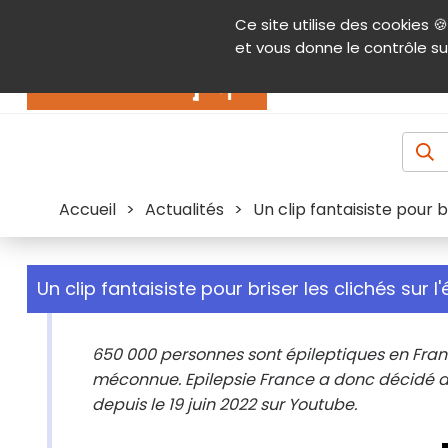
Panneau de gestion des cookies
Ce site utilise des cookies 🍪
Contenu
Aide et accessibilité
Menu pr
et vous donne le contrôle su
Actualités
Accueil
>
Actualités
>
Un clip fantaisiste pour br
Un clip fantaisiste pour briser les clichés sur l'
650 000 personnes sont épileptiques en Fran
méconnue. Epilepsie France a donc décidé d'e
depuis le 19 juin 2022 sur Youtube.