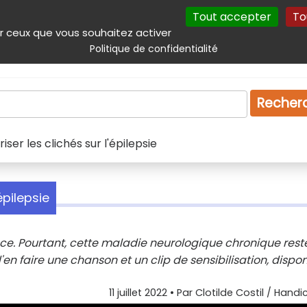
Tout accepter
To
incipal
Navigation complémentaire
Autres services
Plan du site
r ceux que vous souhaitez activer
Politique de confidentialité
Produits & services
Emploi
Droit
Tourism
Recher
iser les clichés sur l'épilepsie
épilepsie
ce. Pourtant, cette maladie neurologique chronique rest
n faire une chanson et un clip de sensibilisation, dispon
11 juillet 2022
• Par
Clotilde Costil / Handi