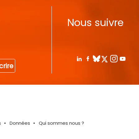
Nous suivre
crire
s
Données
Qui sommes nous ?