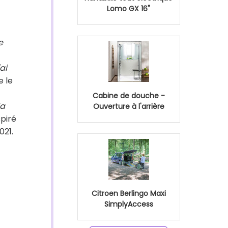
Lomo GX 16"
e
ai
e le
Cabine de douche -
la
Ouverture à l'arrière
spiré
021.
Citroen Berlingo Maxi
SimplyAccess