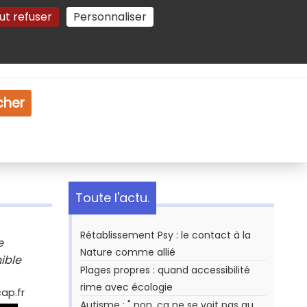
ut refuser
Personnaliser
Gestion des cookies
e
Vidéo
Dossiers
cher
Toute l'actu.
Rétablissement Psy : le contact à la
e
Nature comme allié
ible
Plages propres : quand accessibilité
rime avec écologie
cap.fr
Autisme : " non, ça ne se voit pas au