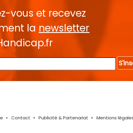
ez-vous et recevez
ement la
newsletter
Handicap.fr
S'ins
te
Contact
Publicité & Partenariat
Mentions légale