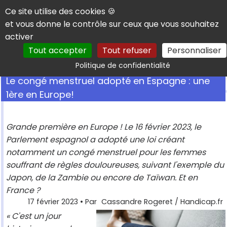
Panneau de gestion des cookies
Ce site utilise des cookies 🍪
et vous donne le contrôle sur ceux que vous souhaitez
activer
Tout accepter
Tout refuser
Personnaliser
Rechercher
Politique de confidentialité
Le congé menstruel adopté en Espagne : une
1ère en Europe!
Grande première en Europe ! Le 16 février 2023, le
Parlement espagnol a adopté une loi créant
notamment un congé menstruel pour les femmes
souffrant de règles douloureuses, suivant l'exemple du
Japon, de la Zambie ou encore de Taïwan. Et en
France ?
17 février 2023
• Par
Cassandre Rogeret / Handicap.fr
« C'est un jour