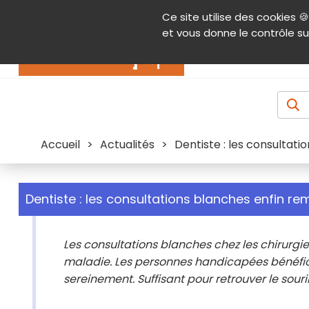
Panneau de gestion des cookies
Ce site utilise des cookies 🍪
Contenu
Aide et accessibilité
Menu pr
et vous donne le contrôle su
Actualités
Accueil
>
Actualités
>
Dentiste : les consultat
Dentiste : les consultations blanches enfin r
Les consultations blanches chez les chirurgi
maladie. Les personnes handicapées bénéfic
sereinement. Suffisant pour retrouver le souri