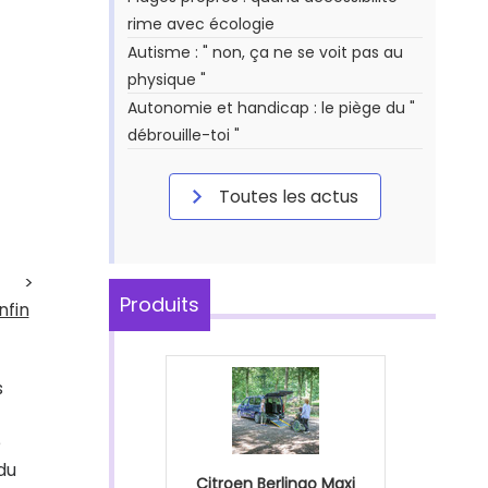
rime avec écologie
Autisme : " non, ça ne se voit pas au
physique "
Autonomie et handicap : le piège du "
débrouille-toi "
Toutes les actus
>
Produits
nfin
s
e
du
Citroen Berlingo Maxi