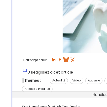
Partager sur :
3
Réagissez à cet article
Thèmes :
Actualité
Video
Autisme
Articles similaires
Handicap
Sur Handicap.fr et AirZen Radio :