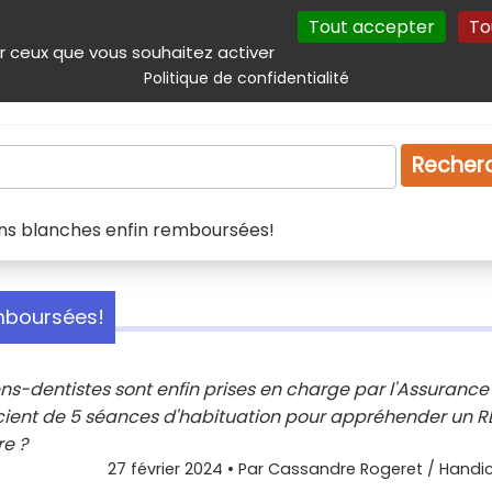
Tout accepter
To
incipal
Navigation complémentaire
Autres services
Plan du site
r ceux que vous souhaitez activer
Politique de confidentialité
Produits & services
Emploi
Droit
Tourism
Recher
ions blanches enfin remboursées!
emboursées!
ens-dentistes sont enfin prises en charge par l'Assurance
ient de 5 séances d'habituation pour appréhender un 
re ?
27 février 2024
• Par
Cassandre Rogeret / Handic