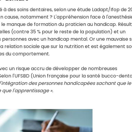
à des soins dentaires, selon une étude Ladapt/Ifop de 2
 En cause, notamment ? L'appréhension face à l'anesthési
e le manque de formation du praticien au handicap. Résult
les (contre 35 % pour le reste de la population) et un
s personnes avec un handicap mental. Or une mauvaise 
 relation sociale que sur la nutrition et est également s
bles du comportement.
e avec un risque accru de développer de nombreuses
Selon l'UFSBD (Union française pour la santé bucco-denta
l'intégration des personnes handicapées sachant que le
 que l'apprentissage ».