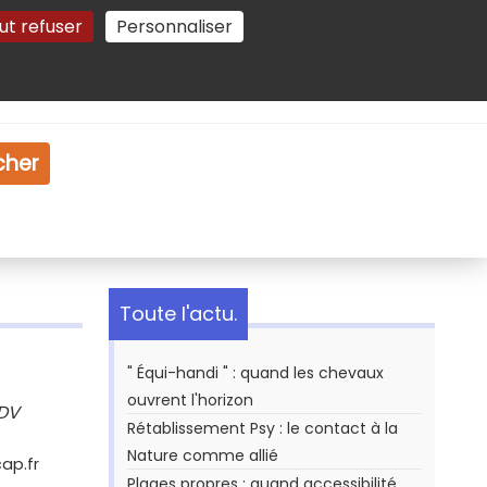
ut refuser
Personnaliser
Gestion des cookies
e
Vidéo
Dossiers
cher
Toute l'actu.
" Équi-handi " : quand les chevaux
ouvrent l'horizon
RDV
Rétablissement Psy : le contact à la
Nature comme allié
ap.fr
Plages propres : quand accessibilité