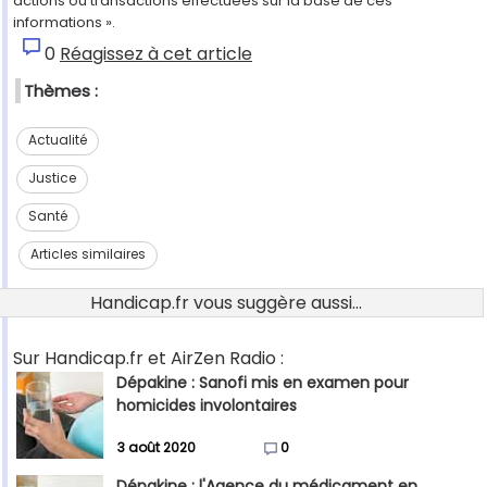
actions ou transactions effectuées sur la base de ces
informations ».
0
Réagissez à cet article
Thèmes :
Actualité
Justice
Santé
Articles similaires
Handicap.fr vous suggère aussi...
Sur Handicap.fr et AirZen Radio :
Dépakine : Sanofi mis en examen pour
homicides involontaires
3 août 2020
0
Dépakine : l'Agence du médicament en