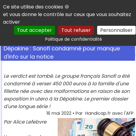
Panneau de gestion des cookies
Ce site utilise des cookies 🍪
et vous donne le contrôle sur ceux que vous souhaitez
activer
Tout accepter
Tout refuser
Personnaliser
Rechercher
Politique de confidentialité
Dépakine : Sanofi condamné pour manque
d'info sur la notice
Le verdict est tombé. Le groupe français Sanofi a été
condamné à verser 450 000 euros à la famille d'une
fillette née avec des malformations en raison de son
exposition in utero à la Dépakine. Le premier dossier
d'une longue série !
16 mai 2022
• Par
Handicap.fr avec l'AFP
Par Alice Lefebvre