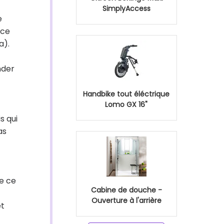
SimplyAccess
e
ice
a).
nder
Handbike tout éléctrique
Lomo GX 16"
s qui
as
ue ce
Cabine de douche -
Ouverture à l'arrière
et