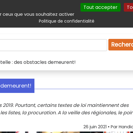
Tout accepter
To
incipal
Navigation complémentaire
Autres services
Plan du site
r ceux que vous souhaitez activer
Politique de confidentialité
Produits & services
Emploi
Droit
Tourism
Recher
telle : des obstacles demeurent!
s demeurent!
 2019. Pourtant, certains textes de loi maintiennent des
es listes, la procuration. A la veille des régionales, le poin
26 juin 2021
• Par
Handic