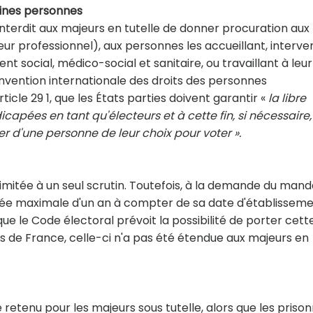
aines personnes
 interdit aux majeurs en tutelle de donner procuration aux
teur professionnel), aux personnes les accueillant, interv
 social, médico-social et sanitaire, ou travaillant à leur
onvention internationale des droits des personnes
icle 29 1, que les États parties doivent garantir «
la libre
apées en tant qu'électeurs et à cette fin, si nécessaire,
er d'une personne de leur choix pour voter ».
st limitée à un seul scrutin. Toutefois, à la demande du mand
rée maximale d'un an à compter de sa date d'établisseme
que le Code électoral prévoit la possibilité de porter cett
ors de France, celle-ci n'a pas été étendue aux majeurs en
retenu pour les majeurs sous tutelle, alors que les prison