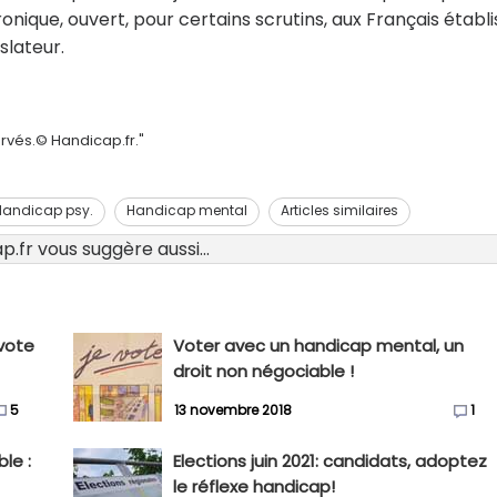
onique, ouvert, pour certains scrutins, aux Français établi
slateur.
rvés.© Handicap.fr."
Handicap psy.
Handicap mental
Articles similaires
.fr vous suggère aussi...
 vote
Voter avec un handicap mental, un
droit non négociable !
5
13 novembre 2018
1
le :
Elections juin 2021: candidats, adoptez
le réflexe handicap!