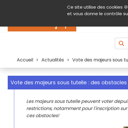
Panneau de gestion des cookies
Ce site utilise des cookies 🍪
Contenu
Aide et accessibilité
Menu pr
et vous donne le contrôle su
Actualités
Accueil
>
Actualités
>
Vote des majeurs sous tu
Vote des majeurs sous tutelle : des obstacle
Les majeurs sous tutelle peuvent voter depuis
restrictions, notamment pour l'inscription sur l
ces obstacles!