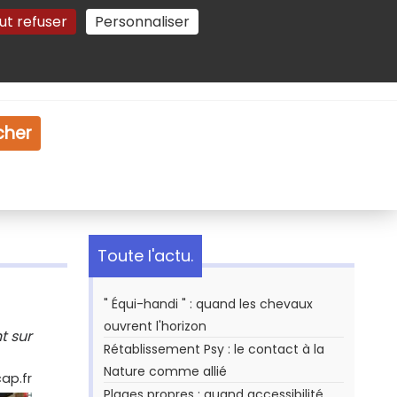
ut refuser
Personnaliser
Gestion des cookies
e
Vidéo
Dossiers
cher
Toute l'actu.
" Équi-handi " : quand les chevaux
ouvrent l'horizon
t sur
Rétablissement Psy : le contact à la
Nature comme allié
ap.fr
Plages propres : quand accessibilité