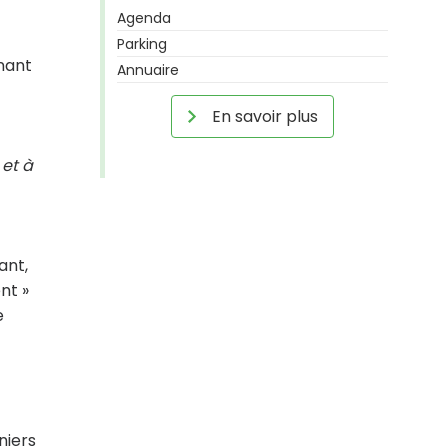
Agenda
Parking
enant
Annuaire
En savoir plus
 et à
ant,
nt »
e
niers