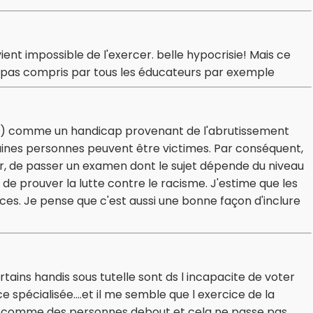
evient impossible de l'exercer. belle hypocrisie! Mais ce
ait pas compris par tous les éducateurs par exemple
ite) comme un handicap provenant de l'abrutissement
ines personnes peuvent être victimes. Par conséquent,
ter, de passer un examen dont le sujet dépende du niveau
e prouver la lutte contre le racisme. J'estime que les
aces. Je pense que c'est aussi une bonne façon d'inclure
tains handis sous tutelle sont ds l incapacite de voter
 spécialisée....et il me semble que l exercice de la
nus comme des personnes debout et cela ne passe pas