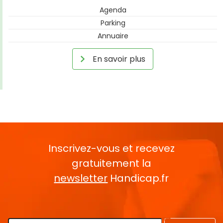
Agenda
Parking
Annuaire
En savoir plus
Inscrivez-vous et recevez
gratuitement la
newsletter
Handicap.fr
Rentrez votre E-mail