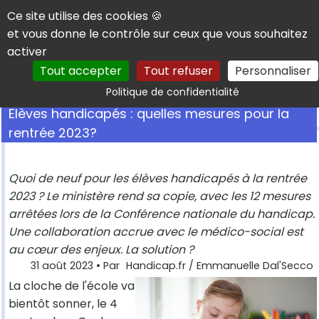
Panneau de gestion des cookies
Ce site utilise des cookies 🍪
et vous donne le contrôle sur ceux que vous souhaitez
activer
Tout accepter
Tout refuser
Personnaliser
Rechercher
Politique de confidentialité
Elèves handicapés : quelles mesures pour la
rentrée 2023?
Quoi de neuf pour les élèves handicapés à la rentrée
2023 ? Le ministère rend sa copie, avec les 12 mesures
arrêtées lors de la Conférence nationale du handicap.
Une collaboration accrue avec le médico-social est
au cœur des enjeux. La solution ?
31 août 2023
• Par
Handicap.fr / Emmanuelle Dal'Secco
La cloche de l'école va
bientôt sonner, le 4