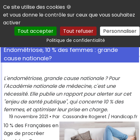
Panneau de gestion des cookies
Ce site utilise des cookies 🍪
et vous donne le contrôle sur ceux que vous souhaitez
activer
Tout accepter
Tout refuser
Personnaliser
Rechercher
Politique de confidentialité
Endométriose, 10 % des femmes : grande
cause nationale?
L'endométriose, grande cause nationale ? Pour
l'Académie nationale de médecine, c'est une
nécessité. Elle publie un rapport pour alerter sur cet
"enjeu de santé publique", qui concerne 10 % des
femmes, et optimiser leur prise en charge.
19 novembre 2021
• Par
Cassandre Rogeret / Handicap.fr
10 % des Françaises en
âge de procréer