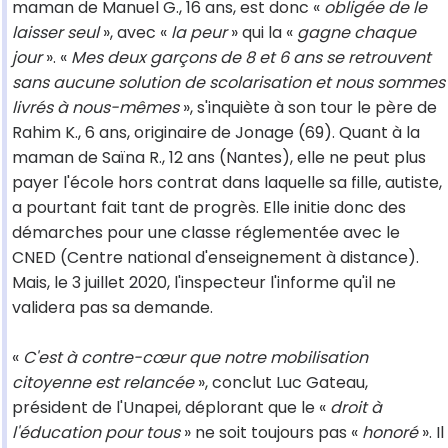
maman de Manuel G., 16 ans, est donc «
obligée de le
laisser seul
», avec «
la peur
» qui la «
gagne chaque
jour
». «
Mes deux garçons de 8 et 6 ans se retrouvent
sans aucune solution de scolarisation et nous sommes
livrés à nous-mêmes
», s'inquiète à son tour le père de
Rahim K., 6 ans, originaire de Jonage (69). Quant à la
maman de Saïna R., 12 ans (Nantes), elle ne peut plus
payer l'école hors contrat dans laquelle sa fille, autiste,
a pourtant fait tant de progrès. Elle initie donc des
démarches pour une classe réglementée avec le
CNED (Centre national d'enseignement à distance).
Mais, le 3 juillet 2020, l'inspecteur l'informe qu'il ne
validera pas sa demande.
«
C'est à contre-cœur que notre mobilisation
citoyenne est relancée
», conclut Luc Gateau,
président de l'Unapei, déplorant que le «
droit à
l'éducation pour tous
» ne soit toujours pas «
honoré
». Il