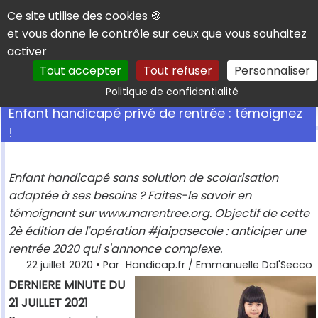
Panneau de gestion des cookies
Ce site utilise des cookies 🍪
et vous donne le contrôle sur ceux que vous souhaitez
activer
Tout accepter
Tout refuser
Personnaliser
Rechercher
Politique de confidentialité
Enfant handicapé privé de rentrée : témoignez
!
Enfant handicapé sans solution de scolarisation
adaptée à ses besoins ? Faites-le savoir en
témoignant sur www.marentree.org. Objectif de cette
2è édition de l'opération #jaipasecole : anticiper une
rentrée 2020 qui s'annonce complexe.
22 juillet 2020
• Par
Handicap.fr / Emmanuelle Dal'Secco
DERNIERE MINUTE DU
21 JUILLET 2021