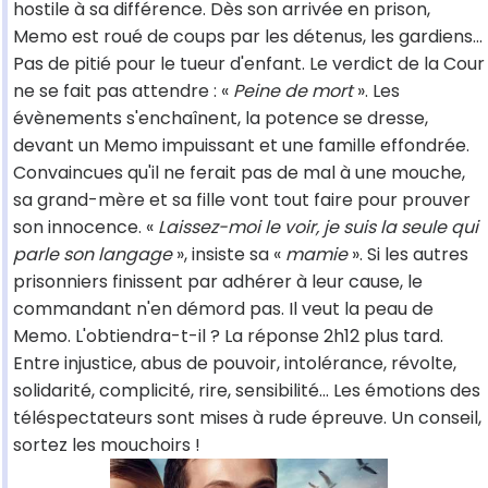
hostile à sa différence. Dès son arrivée en prison,
Memo est roué de coups par les détenus, les gardiens...
Pas de pitié pour le tueur d'enfant. Le verdict de la Cour
ne se fait pas attendre : «
Peine de mort
». Les
évènements s'enchaînent, la potence se dresse,
devant un Memo impuissant et une famille effondrée.
Convaincues qu'il ne ferait pas de mal à une mouche,
sa grand-mère et sa fille vont tout faire pour prouver
son innocence. «
Laissez-moi le voir, je suis la seule qui
parle son langage
», insiste sa «
mamie
». Si les autres
prisonniers finissent par adhérer à leur cause, le
commandant n'en démord pas. Il veut la peau de
Memo. L'obtiendra-t-il ? La réponse 2h12 plus tard.
Entre injustice, abus de pouvoir, intolérance, révolte,
solidarité, complicité, rire, sensibilité... Les émotions des
téléspectateurs sont mises à rude épreuve. Un conseil,
sortez les mouchoirs !