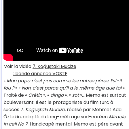
Voir la vidéo
7. Koğuştaki Mucize
: bande annonce VOSTF
«
Mon papa n'est pas comme les autres pères. Est-il
fou ?
» «
Non, c'est parce qu'il a le même âge que toi
».
Traité de «
Crétin
», «
dingo
», «
sot
»... Memo est surtout
bouleversant. Il est le protagoniste du film turc à
succès 7.
Koğuştaki Mucize
, réalisé par Mehmet Ada
Öztekin, adapté du long-métrage sud-coréen
Miracle
in cell No 7
. Handicapé mental, Memo est père avant