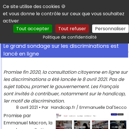
Panneau de gestion des cookies
Ce site utilise des cookies 🍪
et vous donne le contrôle sur ceux que vous souhaitez
activer
Tout accepter
Tout refuser
Personnaliser
Rechercher
Politique de confidentialité
Le grand sondage sur les discriminations est
lancé en ligne
Promise fin 2020, la consultation citoyenne en ligne sur
les discriminations a été lancée le 8 avril 2021. Pas de
sujet tabou, promet le gouvernement. Les Français
sont invités à contribuer, notamment sur le handicap,
1er motif de discrimination.
8 avril 2021
• Par
Handicap.fr / Emmanuelle Dal'Secco
Promise par
Emmanuel Macron, la