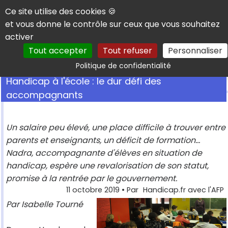
Panneau de gestion des cookies
Ce site utilise des cookies 🍪
et vous donne le contrôle sur ceux que vous souhaitez
activer
Tout accepter
Tout refuser
Personnaliser
Rechercher
Politique de confidentialité
Handicap à l'école : le dur défi des
accompagnants
Un salaire peu élevé, une place difficile à trouver entre
parents et enseignants, un déficit de formation...
Nadra, accompagnante d'élèves en situation de
handicap, espère une revalorisation de son statut,
promise à la rentrée par le gouvernement.
11 octobre 2019
• Par
Handicap.fr avec l'AFP
Par Isabelle Tourné