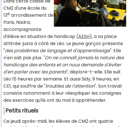
Dans cette classe de
CM2 d'une école du
e
13
arrondissement de
Paris, Nadra,
accompagnante
d'élève en situation de handicap (
AESH
), a sa place
attitrée: juste à côté de Léo. Le jeune garçon présente
"
des problèmes de langage et d'apprentissage
". Elle
n'en sait pas plus. "
On ne connaît jamais la nature des
handicaps des enfants et on nous demande d'éviter
d'en parler avec les parents
", déplore-t-elle. Elle suit
Léo 15 heures par semaine. Et aussi Sidy, 9 heures, en
CE1, qui souffre de "
troubles de l'attention
". Son travail
consiste notamment à leur réexpliquer les consignes
des exercices qu'ils ont du mal à appréhender.
Petits rituels
Ce jeudi après-midi, les élèves de CM2 ont quatre