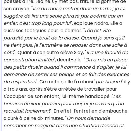
poésies à lire. Léo ne s'y met pas, triture la gomme de
son crayon. "
Il a du mal à rentrer dans un texte ; je lui
suggère de lire une seule phrase par poème car en
entier, c'est trop long pour lui
", explique Nadra. Elle a
aussi ses tactiques pour le calmer. "
Léo est vite
parasité par le bruit de la classe. Quand je sens qu'il
ne tient plus, je l'emmène se reposer dans une salle à
côté
". Quant à son autre élève Sidy, "
il a une faculté de
concentration limitée
", décrit-elle. "
On a mis en place
des petits rituels: quand il commence à s'agiter, je lui
demande de serrer ses poings et on fait des exercices
de respiration
". Ce métier, elle l'a choisi "
par hasard
" il y
a trois ans, après s'être arrêtée de travailler pour
s'occuper de son enfant, lui-même handicapé. "
Les
horaires étaient parfaits pour moi, et je savais qu'on
recrutait facilement
". En effet, l'entretien d'embauche
a duré à peine dix minutes. "
On nous demande
comment on réagirait dans une situation donnée et...