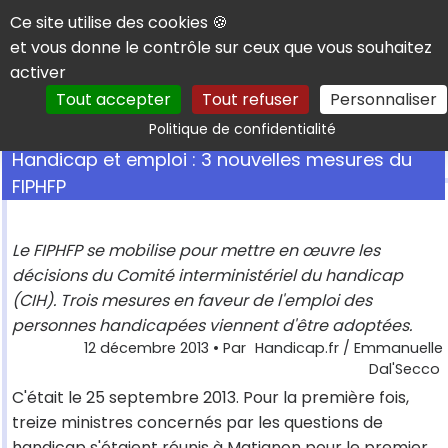
Panneau de gestion des cookies
Ce site utilise des cookies 🍪
et vous donne le contrôle sur ceux que vous souhaitez
activer
Tout accepter
Tout refuser
Personnaliser
Rechercher
Politique de confidentialité
Handicap et emploi : 3 nouvelles mesures du
FIPHFP
Le FIPHFP se mobilise pour mettre en œuvre les
décisions du Comité interministériel du handicap
(CIH). Trois mesures en faveur de l'emploi des
personnes handicapées viennent d'être adoptées.
12 décembre 2013
• Par
Handicap.fr / Emmanuelle
Dal'Secco
C'était le 25 septembre 2013. Pour la première fois,
treize ministres concernés par les questions de
handicap s'étaient réunis à Matignon pour le premier