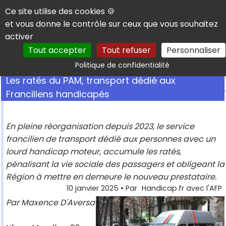
Panneau de gestion des cookies
Ce site utilise des cookies 🍪
et vous donne le contrôle sur ceux que vous souhaitez
activer
Tout accepter
Tout refuser
Personnaliser
Rechercher
Politique de confidentialité
Les ratés du PAM, transport dédié aux
Franciliens handicapés
En pleine réorganisation depuis 2023, le service
francilien de transport dédié aux personnes avec un
lourd handicap moteur, accumule les ratés,
pénalisant la vie sociale des passagers et obligeant la
Région à mettre en demeure le nouveau prestataire.
10 janvier 2025
• Par
Handicap.fr avec l'AFP
Par Maxence D'Aversa