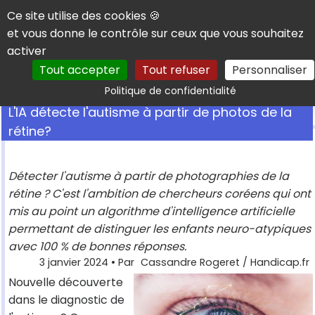
Panneau de gestion des cookies
Ce site utilise des cookies 🍪
et vous donne le contrôle sur ceux que vous souhaitez
activer
Tout accepter
Tout refuser
Personnaliser
Rechercher
Politique de confidentialité
L'IA détecte l'autisme à partir de photos de la
rétine?
Détecter l'autisme à partir de photographies de la
rétine ? C'est l'ambition de chercheurs coréens qui ont
mis au point un algorithme d'intelligence artificielle
permettant de distinguer les enfants neuro-atypiques
avec 100 % de bonnes réponses.
3 janvier 2024
• Par
Cassandre Rogeret / Handicap.fr
Nouvelle découverte
dans le diagnostic de