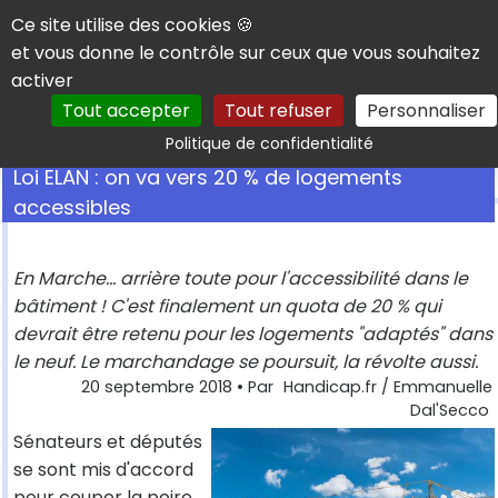
Panneau de gestion des cookies
Ce site utilise des cookies 🍪
et vous donne le contrôle sur ceux que vous souhaitez
activer
Tout accepter
Tout refuser
Personnaliser
Rechercher
Politique de confidentialité
Loi ELAN : on va vers 20 % de logements
accessibles
En Marche... arrière toute pour l'accessibilité dans le
bâtiment ! C'est finalement un quota de 20 % qui
devrait être retenu pour les logements "adaptés" dans
le neuf. Le marchandage se poursuit, la révolte aussi.
20 septembre 2018
• Par
Handicap.fr / Emmanuelle
Dal'Secco
Sénateurs et députés
se sont mis d'accord
pour couper la poire