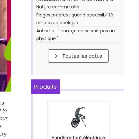
Nature comme allié
Plages propres : quand accessibilité
rime avec écologie
Autisme : " non, ça ne se voit pas au
physique "
Toutes les actus
Produits
ns
 le
our
e
ury
Handbike tout éléctrique