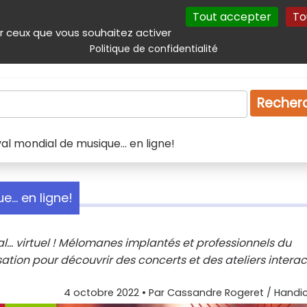
Tout accepter
To
incipal
Navigation complémentaire
Autres services
Plan du site
r ceux que vous souhaitez activer
Politique de confidentialité
Produits & services
Emploi
Droit
Tourism
Recher
al mondial de musique... en ligne!
... en ligne!
l... virtuel ! Mélomanes implantés et professionnels du
tion pour découvrir des concerts et des ateliers interact
4 octobre 2022
• Par
Cassandre Rogeret / Handic