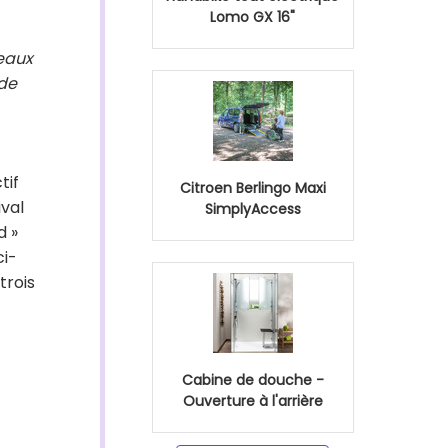
Lomo GX 16"
seaux
 de
tif
Citroen Berlingo Maxi
ival
SimplyAccess
d »
ci-
trois
Cabine de douche -
Ouverture à l'arrière