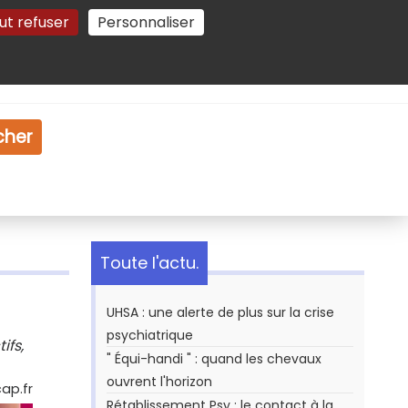
ut refuser
Personnaliser
Gestion des cookies
e
Vidéo
Dossiers
cher
Toute l'actu.
UHSA : une alerte de plus sur la crise
psychiatrique
ifs,
" Équi-handi " : quand les chevaux
ouvrent l'horizon
ap.fr
Rétablissement Psy : le contact à la