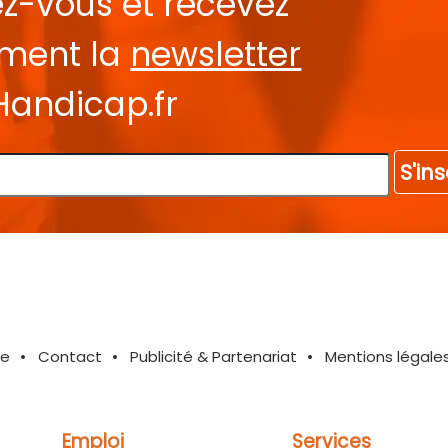
ez-vous et recevez
ement la
newsletter
Handicap.fr
S'ins
te
Contact
Publicité & Partenariat
Mentions légale
Emploi
Services