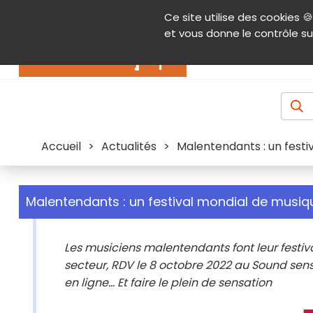
Panneau de gestion des cookies
Ce site utilise des cookies 🍪
Contenu
Aide et accessibilité
Menu pr
et vous donne le contrôle su
Actualités
Accueil
>
Actualités
>
Malentendants : un festiv
Malentendants : un festival mondial de musique
Les musiciens malentendants font leur festiva
secteur, RDV le 8 octobre 2022 au Sound sensa
en ligne... Et faire le plein de sensation