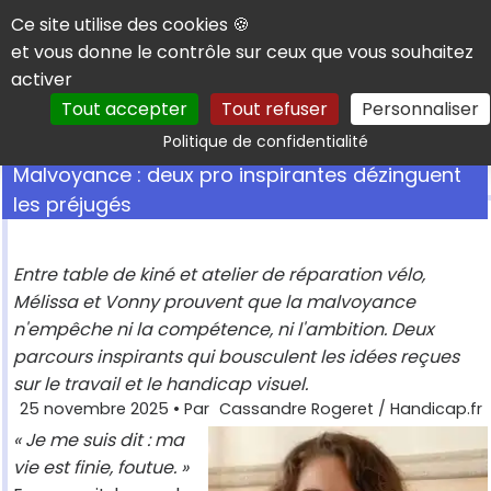
Panneau de gestion des cookies
Ce site utilise des cookies 🍪
et vous donne le contrôle sur ceux que vous souhaitez
activer
Tout accepter
Tout refuser
Personnaliser
Rechercher
Politique de confidentialité
Malvoyance : deux pro inspirantes dézinguent
les préjugés
Entre table de kiné et atelier de réparation vélo,
Mélissa et Vonny prouvent que la malvoyance
n'empêche ni la compétence, ni l'ambition. Deux
parcours inspirants qui bousculent les idées reçues
sur le travail et le handicap visuel.
25 novembre 2025
• Par
Cassandre Rogeret / Handicap.fr
« Je me suis dit : ma
vie est finie, foutue. »