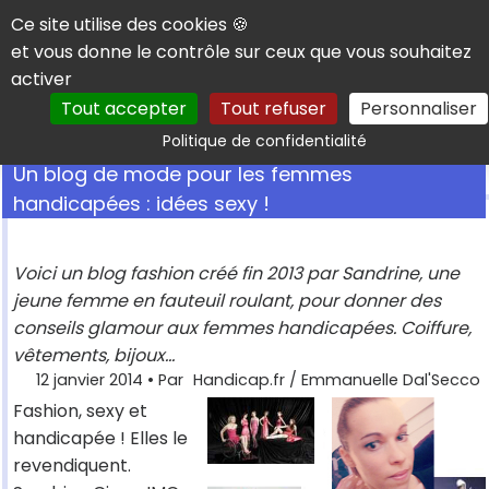
Panneau de gestion des cookies
Ce site utilise des cookies 🍪
et vous donne le contrôle sur ceux que vous souhaitez
activer
Tout accepter
Tout refuser
Personnaliser
Rechercher
Politique de confidentialité
Un blog de mode pour les femmes
handicapées : idées sexy !
Voici un blog fashion créé fin 2013 par Sandrine, une
jeune femme en fauteuil roulant, pour donner des
conseils glamour aux femmes handicapées. Coiffure,
vêtements, bijoux...
12 janvier 2014
• Par
Handicap.fr / Emmanuelle Dal'Secco
Fashion, sexy et
handicapée ! Elles le
revendiquent.