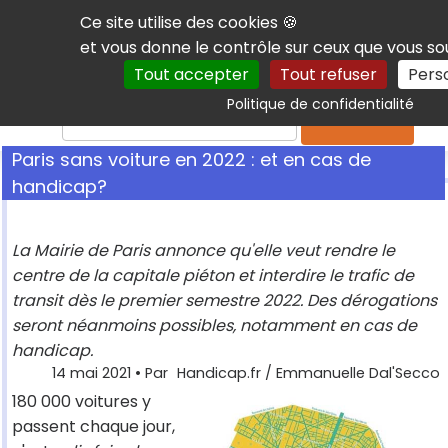
Panneau de gestion des cookies
Ce site utilise des cookies 🍪
et vous donne le contrôle sur ceux que vous so
Tout accepter
Tout refuser
Pers
Politique de confidentialité
Rechercher
Paris sans voiture en 2022 : et en cas de
handicap?
La Mairie de Paris annonce qu'elle veut rendre le
centre de la capitale piéton et interdire le trafic de
transit dès le premier semestre 2022. Des dérogations
seront néanmoins possibles, notamment en cas de
handicap.
14 mai 2021
• Par
Handicap.fr / Emmanuelle Dal'Secco
180 000 voitures y
passent chaque jour,