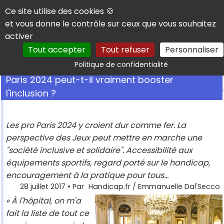
Panneau de gestion des cookies
Ce site utilise des cookies 🍪
et vous donne le contrôle sur ceux que vous souhaitez
activer
Tout accepter
Tout refuser
Personnaliser
Rechercher
Politique de confidentialité
Paris 2024 peut-t-il vraiment booster
l'inclusion ?
Les pro Paris 2024 y croient dur comme fer. La
perspective des Jeux peut mettre en marche une
"société inclusive et solidaire". Accessibilité aux
équipements sportifs, regard porté sur le handicap,
encouragement à la pratique pour tous...
28 juillet 2017
• Par
Handicap.fr / Emmanuelle Dal'Secco
« À l'hôpital, on m'a
fait la liste de tout ce