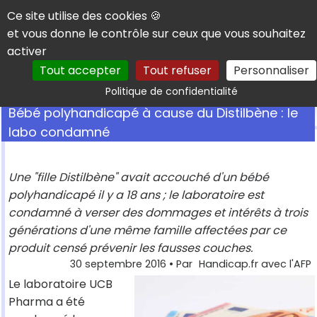
Panneau de gestion des cookies
Ce site utilise des cookies 🍪
et vous donne le contrôle sur ceux que vous souhaitez
activer
Tout accepter
Tout refuser
Personnaliser
Rechercher
Politique de confidentialité
Bébé polyhandicapé à cause du Distilbène : le
labo condamné
Une "fille Distilbène" avait accouché d'un bébé
polyhandicapé il y a 18 ans ; le laboratoire est
condamné à verser des dommages et intérêts à trois
générations d'une même famille affectées par ce
produit censé prévenir les fausses couches.
30 septembre 2016
• Par
Handicap.fr avec l'AFP
Le laboratoire UCB
Pharma a été