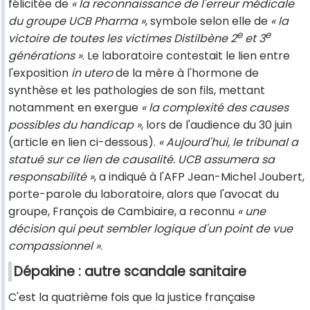
félicitée de
« la reconnaissance de l'erreur médicale
du groupe UCB Pharma »
, symbole selon elle de
« la
e
e
victoire de toutes les victimes Distilbène 2
et 3
générations »
. Le laboratoire contestait le lien entre
l'exposition
in utero
de la mère à l'hormone de
synthèse et les pathologies de son fils, mettant
notamment en exergue
« la complexité des causes
possibles du handicap »
, lors de l'audience du 30 juin
(article en lien ci-dessous).
« Aujourd'hui, le tribunal a
statué sur ce lien de causalité. UCB assumera sa
responsabilité »
, a indiqué à l'AFP Jean-Michel Joubert,
porte-parole du laboratoire, alors que l'avocat du
groupe, François de Cambiaire, a reconnu
« une
décision qui peut sembler logique d'un point de vue
compassionnel »
.
Dépakine : autre scandale sanitaire
C'est la quatrième fois que la justice française