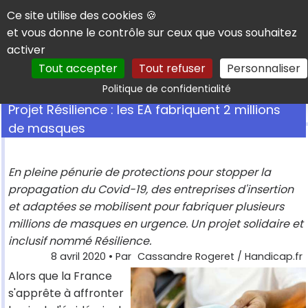
Panneau de gestion des cookies
Ce site utilise des cookies 🍪
et vous donne le contrôle sur ceux que vous souhaitez
activer
Tout accepter
Tout refuser
Personnaliser
Rechercher
Politique de confidentialité
Projet Résilience : les EA fabriquent 2 millions
de masques
En pleine pénurie de protections pour stopper la
propagation du Covid-19, des entreprises d'insertion
et adaptées se mobilisent pour fabriquer plusieurs
millions de masques en urgence. Un projet solidaire et
inclusif nommé Résilience.
8 avril 2020
• Par
Cassandre Rogeret / Handicap.fr
Alors que la France
s'apprête à affronter