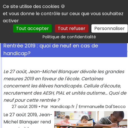
Panneau de gestion des cookies
Ce site utilise des cookies 🍪
et vous donne le contrôle sur ceux que vous souhaitez
activer
Tout accepter
Tout refuser
Personnaliser
Rechercher
Politique de confidentialité
Rentrée 2019 : quoi de neuf en cas de
handicap?
Le 27 août, Jean-Michel Blanquer dévoile les grandes
mesures 2019 en faveur de l'école. Certaines
concernent les élèves handicapés. Cellule d'écoute,
recrutement des AESH, PIAL et unités autisme... Quoi de
neuf pour cette rentrée ?
27 août 2019
• Par
Handicap.fr / Emmanuelle Dal'Secco
Le 27 août 2019, Jean-
Michel Blanquer rend