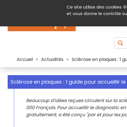
Panneau de gestion des cookies
Ce site utilise des cookies 🍪
Contenu
Aide et accessibilité
Menu pr
et vous donne le contrôle su
Actualités
Accueil
>
Actualités
>
Sclérose en plaques : 1 gu
Sclérose en plaques : 1 guide pour accueillir l
Beaucoup d'idées reçues circulent sur la sc
000 Français. Pour accueillir le diagnostic en
gratuitement, a été conçu "par et pour les pai