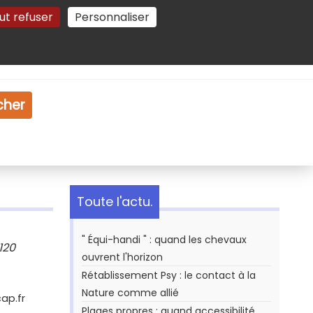
ut refuser
Personnaliser
Gestion des cookies
e
Vidéo
Dossiers
cher
Toute l'actu.
" Équi-handi " : quand les chevaux
120
ouvrent l'horizon
Rétablissement Psy : le contact à la
Nature comme allié
cap.fr
Plages propres : quand accessibilité