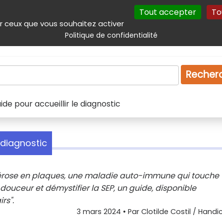
Tout accepter
To
incipal
Navigation complémentaire
Autres services
Plan du site
r ceux que vous souhaitez activer
Politique de confidentialité
Produits & services
Emploi
Droit
Tourism
Recher
ide pour accueillir le diagnostic
e diagnostic
lérose en plaques, une maladie auto-immune qui touche 
 douceur et démystifier la SEP, un guide, disponible
rs".
3 mars 2024
• Par
Clotilde Costil / Handi