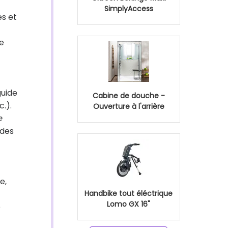
SimplyAccess
es et
e
guide
Cabine de douche -
.).
Ouverture à l'arrière
e
 des
e,
Handbike tout éléctrique
Lomo GX 16"
e