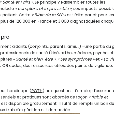
P
Santé et Pairs ».
Le principe ? Rassembler toutes les
maladie
« complexe et imprévisible »,
ses impacts possibl
u patient. Cette
« Bible de la SEP »
est faite par et pour les
 plus de 120 000 en France et 3 000 diagnostiquées chaqu
s pro
ent aidants (conjoints, parents, amis…) -une partie du 
professionnels de santé (kiné, ortho, médecin, psycho, etc
pitres
« Santé et bien-être », « Les symptômes »
et
« La vi
QR codes, des ressources utiles, des points de vigilance,
leur handicapé (
RQTH
) aux questions d'emploi, d'assuranc
ssentiels et pratiques sont abordés de façon
« fiable et
 est disponible gratuitement. Il suffit de remplir un bon d
 aux frais d'expédition est demandée.