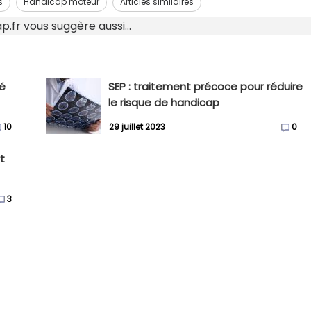
s
Handicap moteur
Articles similaires
.fr vous suggère aussi...
té
SEP : traitement précoce pour réduire
le risque de handicap
10
29 juillet 2023
0
t
3