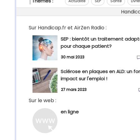
Thèmes :
Actualité
SEP
Santé
Livre
Handicap
Sur Handicap.fr et AirZen Radio :
SEP : bientôt un traitement adap
pour chaque patient?
30 mai 2023
Sclérose en plaques en ALD: un for
impact sur l'emploi !
27 mars 2023
Sur le web :
en ligne