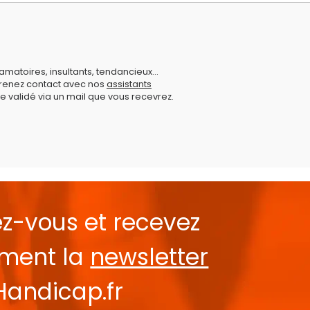
amatoires, insultants, tendancieux...
prenez contact avec nos
assistants
e validé via un mail que vous recevrez.
ez-vous et recevez
ement la
newsletter
Handicap.fr