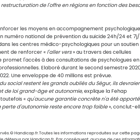
estructuration de l'offre en régions en fonction des bes
 à renforcer les moyens en accompagnement psychologiqu
'un numéro national de prévention du suicide 24h/24 et 7j/
dans les centres médico-psychologiques pour un soutien
ent de renforcer «
l'aller vers
» au travers des cellules
le promet l'accès à des consultations de psychologues en
professionnelles. Elaboré durant le second semestre 2020
2022. Une enveloppe de 40 millions est prévue.
u social restent les grands oubliés du Ségur, ils devraien
ojet de loi grand-âge et autonomie,
explique la Fehap
toutefois «
qu'aucune garantie concrète n'a été apport
a perte d'autonomie reste encore trop faible
», conclut-el
ervés.© Handicap.fr.Toutes les informations reproduites sur cette pa
elle détenus par Handicap.fr. Par conséquent, aucune de ces informat