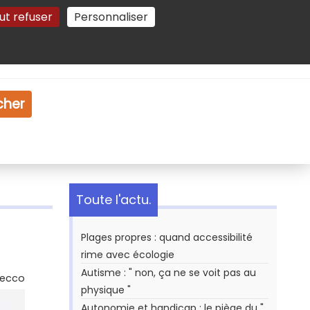
ut refuser
Personnaliser
Gestion des cookies
e
Vidéo
Dossiers
cher
Toute l'actu.
Plages propres : quand accessibilité
rime avec écologie
Autisme : " non, ça ne se voit pas au
Secco
physique "
Autonomie et handicap : le piège du "