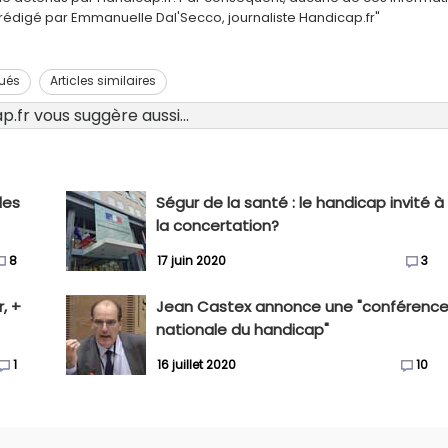
é rédigé par Emmanuelle Dal'Secco, journaliste Handicap.fr"
ués
Articles similaires
.fr vous suggère aussi...
les
Ségur de la santé : le handicap invité à
la concertation?
8
17 juin 2020
3
, +
Jean Castex annonce une "conférenc
nationale du handicap"
1
16 juillet 2020
10