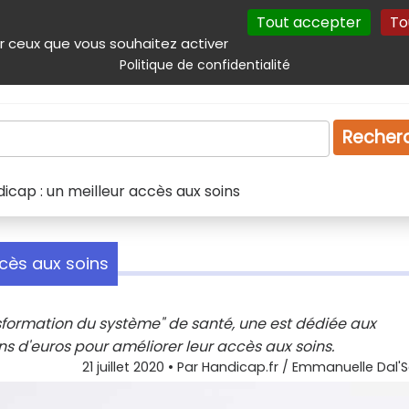
Tout accepter
To
incipal
Navigation complémentaire
Autres services
Plan du site
r ceux que vous souhaitez activer
Politique de confidentialité
Produits & services
Emploi
Droit
Tourism
Recher
icap : un meilleur accès aux soins
ccès aux soins
sformation du système" de santé, une est dédiée aux
ns d'euros pour améliorer leur accès aux soins.
21 juillet 2020
• Par
Handicap.fr / Emmanuelle Dal'