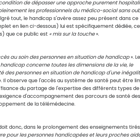
 condition de dépasser une approche purement hospitali
leinement les professionnels du médico-social sans oub
lgré tout, le handicap s'avère assez peu présent dans ce
plet en lien ci-dessous) lui est spécifiquement dédiée, ce
s) que ce public est
« mis sur la touche
».
ccès au soin des personnes en situation de handicap
». L
u handicap concerne toutes les dimensions de la vie, le
té des personnes en situation de handicap d'une inégali
. Il observe que l'accès au système de santé peut être li
isance du partage de l'expertise des différents types de
l'exigence d'accompagnement des parcours de santé de
loppement de la télémédecine.
 doit donc, dans le prolongement des enseignements tirés
e pour les personnes handicapées et leurs proches aid