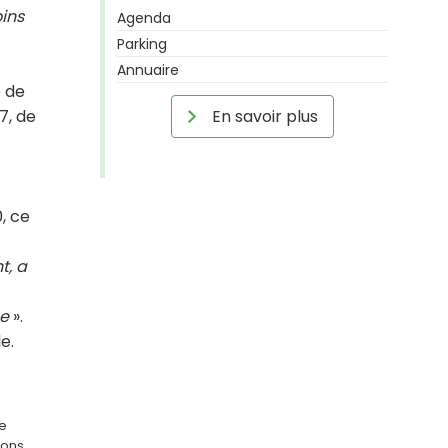
oins
Agenda
Parking
Annuaire
e de
7, de
En savoir plus
, ce
t, a
ée
».
le.
ge
ions