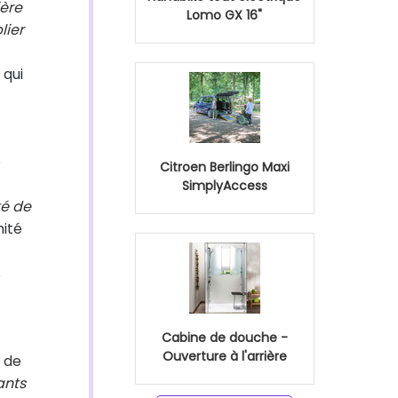
ère
Lomo GX 16"
lier
 qui
e
Citroen Berlingo Maxi
SimplyAccess
té de
mité
s
Cabine de douche -
Ouverture à l'arrière
 de
ants