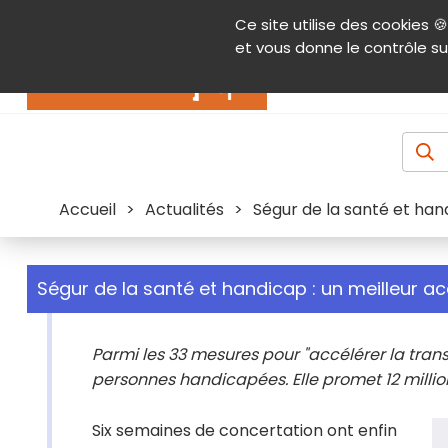
Panneau de gestion des cookies
Ce site utilise des cookies 🍪
Contenu
Aide et accessibilité
Menu pr
et vous donne le contrôle su
Actualités
Accueil
>
Actualités
>
Ségur de la santé et hand
Ségur de la santé et handicap : un meilleur a
Parmi les 33 mesures pour "accélérer la tran
personnes handicapées. Elle promet 12 millio
Six semaines de concertation ont enfin