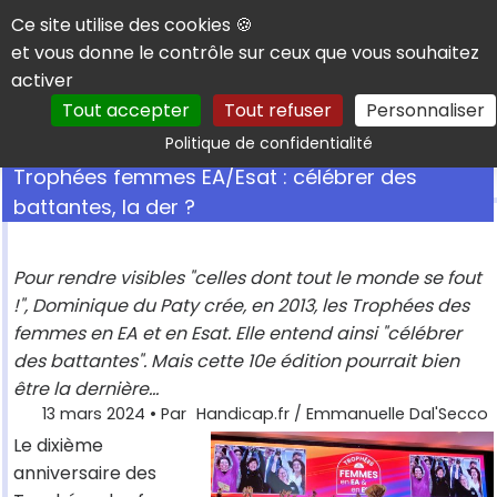
Panneau de gestion des cookies
Ce site utilise des cookies 🍪
et vous donne le contrôle sur ceux que vous souhaitez
activer
Tout accepter
Tout refuser
Personnaliser
Rechercher
Politique de confidentialité
Trophées femmes EA/Esat : célébrer des
battantes, la der ?
Pour rendre visibles "celles dont tout le monde se fout
!", Dominique du Paty crée, en 2013, les Trophées des
femmes en EA et en Esat. Elle entend ainsi "célébrer
des battantes". Mais cette 10e édition pourrait bien
être la dernière...
13 mars 2024
• Par
Handicap.fr / Emmanuelle Dal'Secco
Le dixième
anniversaire des