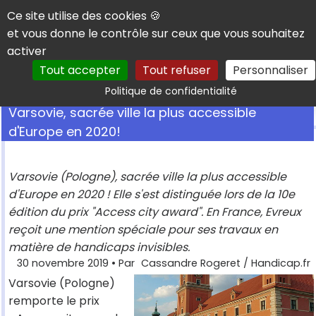
Panneau de gestion des cookies
Ce site utilise des cookies 🍪
et vous donne le contrôle sur ceux que vous souhaitez
activer
Tout accepter
Tout refuser
Personnaliser
Rechercher
Politique de confidentialité
Varsovie, sacrée ville la plus accessible
d'Europe en 2020!
Varsovie (Pologne), sacrée ville la plus accessible
d'Europe en 2020 ! Elle s'est distinguée lors de la 10e
édition du prix "Access city award". En France, Evreux
reçoit une mention spéciale pour ses travaux en
matière de handicaps invisibles.
30 novembre 2019
• Par
Cassandre Rogeret / Handicap.fr
Varsovie (Pologne)
remporte le prix