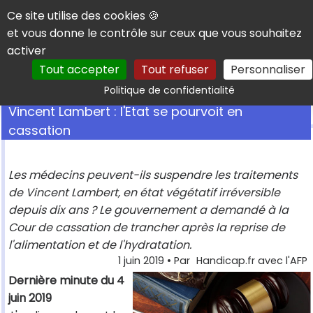
Panneau de gestion des cookies
Ce site utilise des cookies 🍪
et vous donne le contrôle sur ceux que vous souhaitez
activer
Tout accepter
Tout refuser
Personnaliser
Rechercher
Politique de confidentialité
Vincent Lambert : l'Etat se pourvoit en
cassation
Les médecins peuvent-ils suspendre les traitements
de Vincent Lambert, en état végétatif irréversible
depuis dix ans ? Le gouvernement a demandé à la
Cour de cassation de trancher après la reprise de
l'alimentation et de l'hydratation.
1 juin 2019
• Par
Handicap.fr avec l'AFP
Dernière minute du 4
juin 2019