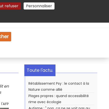
ut refuser
Personnaliser
Gestion des cookies
e
Vidéo
Dossiers
cher
Toute l'actu.
Rétablissement Psy : le contact à la
it en
Nature comme allié
s
Plages propres : quand accessibilité
rime avec écologie
l'AFP
Autisme : " non, ça ne se voit pas au