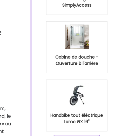
SimplyAccess
t
Cabine de douche -
Ouverture à l'arrière
rs,
Handbike tout éléctrique
d, le
Lomo GX 16"
n
» au
nt