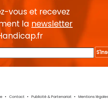
ez-vous et recevez
ement la
newsletter
Handicap.fr
S'ins
te
Contact
Publicité & Partenariat
Mentions légale