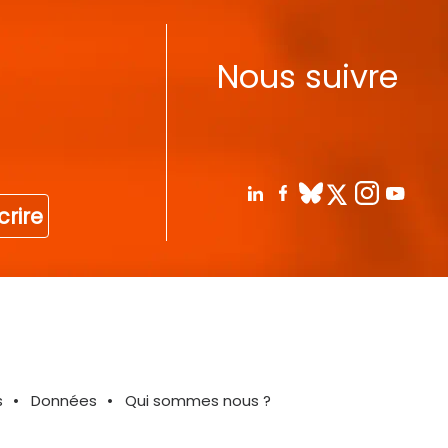
Nous suivre
crire
s
Données
Qui sommes nous ?