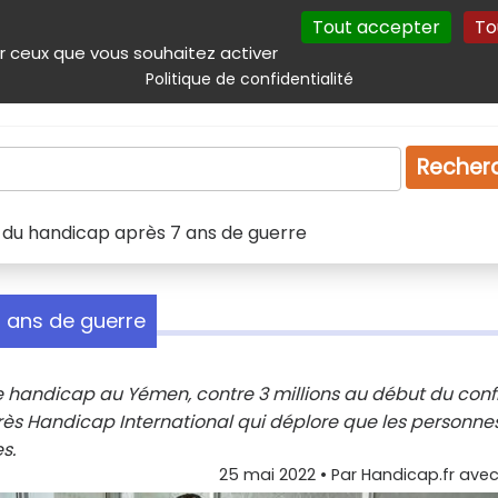
Tout accepter
To
incipal
Navigation complémentaire
Autres services
Plan du site
r ceux que vous souhaitez activer
Politique de confidentialité
Produits & services
Emploi
Droit
Tourism
Recher
 du handicap après 7 ans de guerre
 ans de guerre
de handicap au Yémen, contre 3 millions au début du confl
rès Handicap International qui déplore que les personne
s.
25 mai 2022
• Par
Handicap.fr avec 