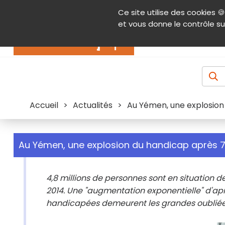
Panneau de gestion des cookies
Ce site utilise des cookies 🍪
Contenu
Aide et accessibilité
Menu pr
et vous donne le contrôle su
Actualités
Accueil
>
Actualités
>
Au Yémen, une explosion
Au Yémen, une explosion du handicap après 7
4,8 millions de personnes sont en situation 
2014. Une "augmentation exponentielle" d'ap
handicapées demeurent les grandes oubliée