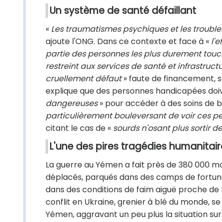
Un système de santé défaillant
«
Les traumatismes psychiques et les troub
ajoute l'ONG. Dans ce contexte et face à «
l'
partie des personnes les plus durement touch
restreint aux services de santé et infrastruct
cruellement défaut
» faute de financement, s
explique que des personnes handicapées doiv
dangereuses
» pour accéder à des soins de ba
particulièrement bouleversant de voir ces pe
citant le cas de «
sourds n'osant plus sortir d
L'une des pires tragédies humanitair
La guerre au Yémen a fait près de 380 000 mor
déplacés, parqués dans des camps de fortune. 
dans des conditions de faim aiguë proche de l
conflit en Ukraine, grenier à blé du monde, se 
Yémen, aggravant un peu plus la situation su