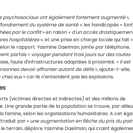
les psychosociaux ont également fortement augmenté
»,
effondrement du système de santé
», les handicapés «
font
ées par le conflit
» en raison «
d'un accès drastiquemen
ures hospitalières
», et une prise en charge locale qui fait «
elon le rapport. Yasmine Daelman, jointe par téléphone,
ent parfois «
voyager pendant trois jours sur des routes
se, faute d'infrastructures adaptées à proximité. «
Il est
rsonnes devoir affronter autant de défis
», ajoute-t-elle,
e chez eux
» car ils n'entendent pas les explosions.
es
ts (victimes directes et indirectes) et des millions de
Une grande partie de la population se trouve, par ailleu
a famine, selon les organisations humanitaires. A cet égar
traduit par «
une augmentation en flèche du prix du pai
r le terrain, déplore Yasmine Daelman, qui craint égaleme