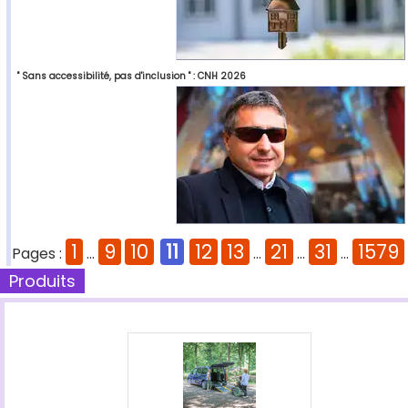
" Sans accessibilité, pas d'inclusion " : CNH 2026
1
9
10
11
12
13
21
31
1579
Pages :
...
...
...
...
Produits