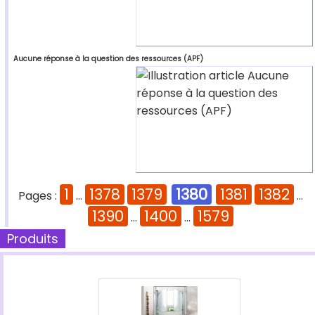
Aucune réponse à la question des ressources (APF)
1
1378
1379
1380
1381
1382
Pages :
...
...
1390
1400
1579
...
...
Produits