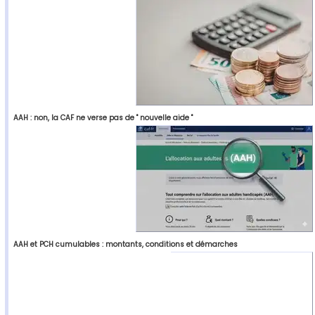
AAH : non, la CAF ne verse pas de " nouvelle aide "
AAH et PCH cumulables : montants, conditions et démarches