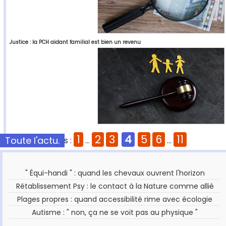
Justice : la PCH aidant familial est bien un revenu
1
2
3
4
5
6
11
Toute l'actu.
Pages :
...
...
" Équi-handi " : quand les chevaux ouvrent l'horizon
Rétablissement Psy : le contact à la Nature comme allié
Plages propres : quand accessibilité rime avec écologie
Autisme : " non, ça ne se voit pas au physique "