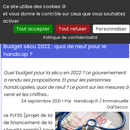
Panneau de gestion des cookies
Ce site utilise des cookies 🍪
et vous donne le contrôle sur ceux que vous souhaitez
activer
Tout accepter
Tout refuser
Personnaliser
Rechercher
Politique de confidentialité
Budget sécu 2022 : quoi de neuf pour le
handicap ?
Quel budget pour la sécu en 2022 ? Le gouvernement
a rendu ses propositions. Et pour les personnes
handicapées, quoi de neuf ? Le point sur les mesures à
venir et les chiffres...
24 septembre 2021
• Par
Handicap.fr / Emmanuelle
Dal'Secco
Le PLFSS (projet de loi
de financement de la
sécurité sociale) pour