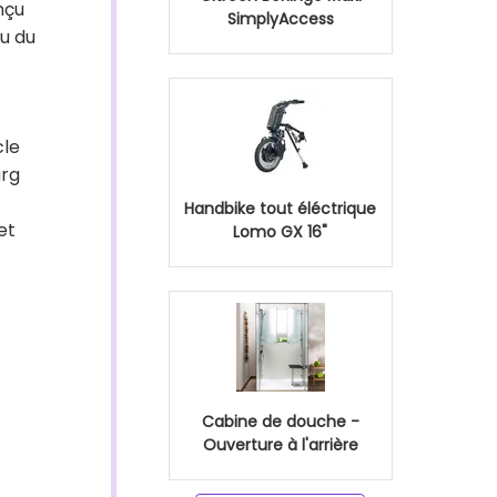
onçu
SimplyAccess
ou du
cle
urg
Handbike tout éléctrique
et
Lomo GX 16"
Cabine de douche -
Ouverture à l'arrière