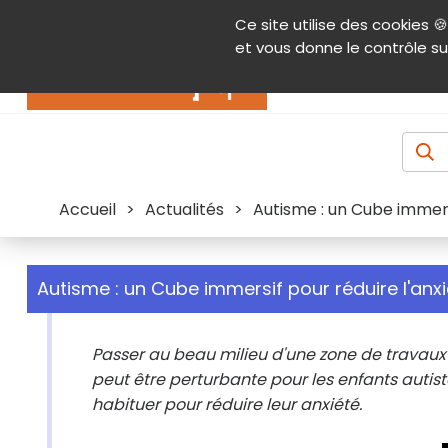
Panneau de gestion des cookies
Ce site utilise des cookies 🍪
Contenu
Aide et accessibilité
Menu pr
et vous donne le contrôle su
Actualités
Accueil
>
Actualités
>
Autisme : un Cube immers
Autisme : un Cube immersif pour réduire l'anx
Passer au beau milieu d'une zone de travaux
peut être perturbante pour les enfants autistes.
habituer pour réduire leur anxiété.