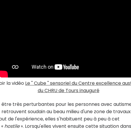
oir la vidéo
Le " Cube " sensoriel du Centre excellence au
du CHRU de Tours inauguré
nt être très perturbantes pour les personnes avec autisme
s se retrouvent soudain au beau milieu d'une zone de travaux
ut de l'expérience, elles s'habituent peu à peu à cet
 «
hostile
». Lorsqu'elles vivent ensuite cette situation dans