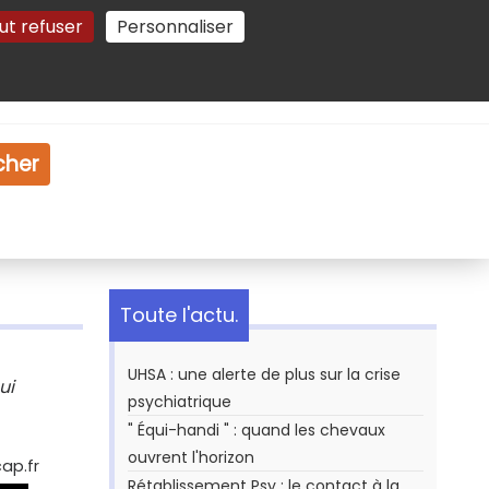
ut refuser
Personnaliser
Gestion des cookies
e
Vidéo
Dossiers
cher
Toute l'actu.
UHSA : une alerte de plus sur la crise
ui
psychiatrique
" Équi-handi " : quand les chevaux
ouvrent l'horizon
ap.fr
Rétablissement Psy : le contact à la