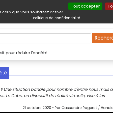
Tout accepter
To
incipal
Navigation complémentaire
Autres services
Plan du site
r ceux que vous souhaitez activer
Politique de confidentialité
Produits & services
Emploi
Droit
Tourism
Recher
if pour réduire l'anxiété
iété
 ? Une situation banale pour nombre d'entre nous mais q
 Le Cube, un dispositif de réalité virtuelle, vise à les
21 octobre 2020
• Par
Cassandre Rogeret / Handic