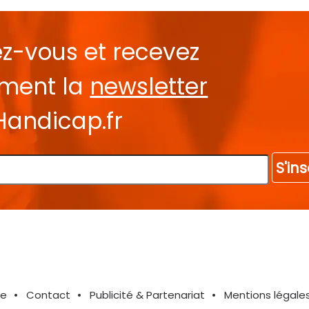
ez-vous et recevez
ement la
newsletter
Handicap.fr
S'ins
te
Contact
Publicité & Partenariat
Mentions légale