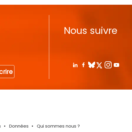
Nous suivre
crire
s
Données
Qui sommes nous ?