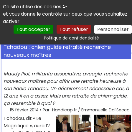
Panneau de gestion des cookies
Ce site utilise des cookies 🍪
et vous donne le contrôle sur ceux que vous souhaitez
activer
Tout accepter
Tout refuser
Personnaliser
Rechercher
Politique de confidentialité
Tchadou : chien guide retraité recherche
nouveaux maîtres
Maudy Piot, militante associative, aveugle, recherche
nouveaux maîtres pour offrir une retraite heureuse à
son fidèle Tchadou. Un déchirement nécessaire car, à
12 ans, il en a assez. Mais une retraite de chien-guide,
ça ressemble à quoi ?
15 février 2014
• Par
Handicap.fr / Emmanuelle Dal'Secco
Tchadou, dit « Le
Magnifique », aura 12