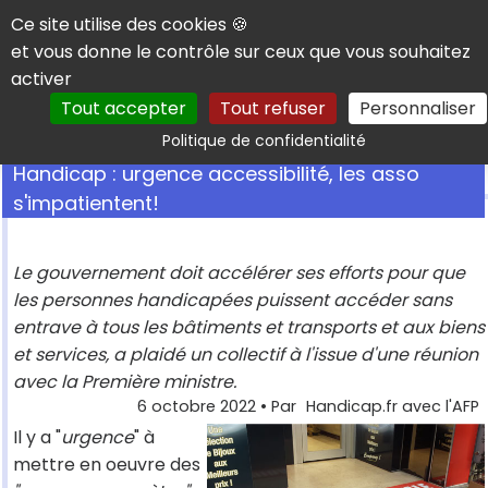
Panneau de gestion des cookies
Ce site utilise des cookies 🍪
et vous donne le contrôle sur ceux que vous souhaitez
activer
Tout accepter
Tout refuser
Personnaliser
Rechercher
Politique de confidentialité
Handicap : urgence accessibilité, les asso
s'impatientent!
Le gouvernement doit accélérer ses efforts pour que
les personnes handicapées puissent accéder sans
entrave à tous les bâtiments et transports et aux biens
et services, a plaidé un collectif à l'issue d'une réunion
avec la Première ministre.
6 octobre 2022
• Par
Handicap.fr avec l'AFP
Il y a "
urgence
" à
mettre en oeuvre des