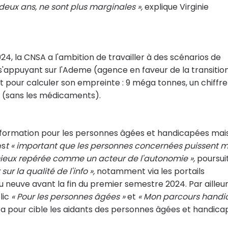
a deux ans, ne sont plus marginales »,
explique Virginie
24, la CNSA a l'ambition de travailler à des scénarios de
'appuyant sur l'Ademe (agence en faveur de la transitio
it pour calculer son empreinte : 9 méga tonnes, un chiffre
aux (sans les médicaments).
l'information pour les personnes âgées et handicapées mai
es
t « important que les personnes concernées puissent 
 mieux repérée comme un acteur de l'autonomie »,
poursui
ur la qualité de l'info »,
notamment via les portails
u neuve avant la fin du premier semestre 2024. Par ailleur
lic
« Pour les personnes âgées »
et
« Mon parcours handi
ra pour cible les aidants des personnes âgées et handica