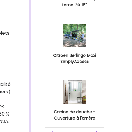
Lomo GX 16"
plets
Citroen Berlingo Maxi
SimplyAccess
alité
iers)
es
Cabine de douche -
30 %
Ouverture à l'arrière
NSA.