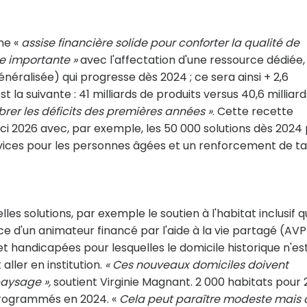
ne «
assise financière solide pour conforter la qualité de
e importante »
avec l'affectation d'une ressource dédiée,
néralisée) qui progresse dès 2024 ; ce sera ainsi + 2,6
t la suivante : 41 milliards de produits versus 40,6 milliar
brer les déficits des premières années »
. Cette recette
ici 2026 avec, par exemple, les 50 000 solutions dès 2024
vices pour les personnes âgées et un renforcement de t
es solutions, par exemple le soutien à l'habitat inclusif q
e d'un animateur financé par l'aide à la vie partagé (AVP
t handicapées pour lesquelles le domicile historique n'es
ller en institution.
« Ces nouveaux domiciles doivent
aysage »,
soutient Virginie Magnant. 2 000 habitats pour 
rogrammés en 2024. «
Cela peut paraître modeste mais 