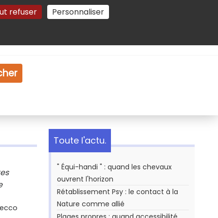
ut refuser
Personnaliser
Gestion des cookies
e
Vidéo
Dossiers
cher
Toute l'actu.
" Équi-handi " : quand les chevaux
xes
ouvrent l'horizon
e
Rétablissement Psy : le contact à la
Nature comme allié
Secco
Plages propres : quand accessibilité