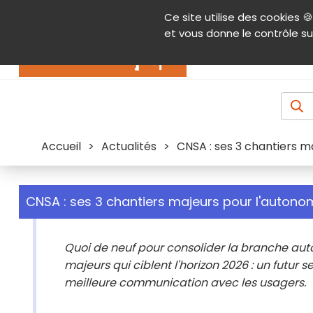
Panneau de gestion des cookies
Ce site utilise des cookies 🍪
Contenu
Aide et accessibilité
Menu pr
et vous donne le contrôle su
Actualités
Accueil
>
Actualités
>
CNSA : ses 3 chantiers m
CNSA : ses 3 chantiers majeurs pour l'autono
Quoi de neuf pour consolider la branche auto
majeurs qui ciblent l'horizon 2026 : un futur
meilleure communication avec les usagers.