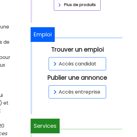
Plus de produits
 une
Emploi
ds de
Trouver un emploi
 pour
Accès candidat
aux
Publier une annonce
Accès entreprise
ui
) et
t
Services
20
ces