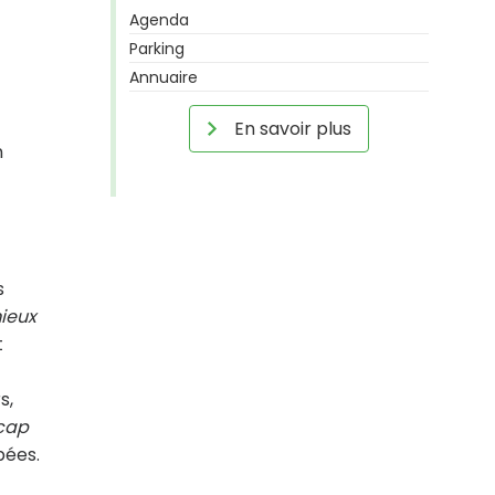
Agenda
Parking
Annuaire
En savoir plus
n
s
mieux
t
s,
cap
pées.