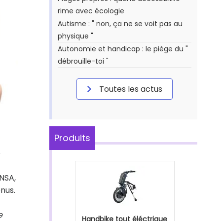
rime avec écologie
Autisme : " non, ça ne se voit pas au
physique "
Autonomie et handicap : le piège du "
débrouille-toi "
Toutes les actus
Produits
e
CNSA,
enus.
e
Handbike tout éléctrique