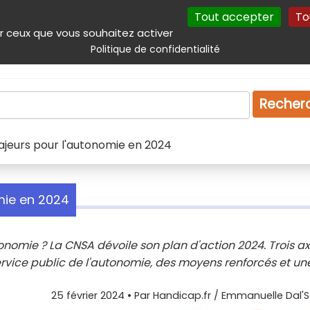
Tout accepter
To
incipal
Navigation complémentaire
Autres services
Plan du site
r ceux que vous souhaitez activer
Politique de confidentialité
Produits & services
Emploi
Droit
Tourism
Recher
ajeurs pour l'autonomie en 2024
mie en 2024
nomie ? La CNSA dévoile son plan d'action 2024. Trois a
 service public de l'autonomie, des moyens renforcés et un
25 février 2024
• Par
Handicap.fr / Emmanuelle Dal'