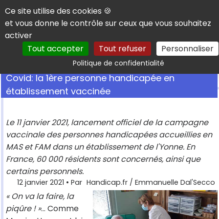
Panneau de gestion des cookies
Ce site utilise des cookies 🍪
et vous donne le contrôle sur ceux que vous souhaitez
activer
Tout accepter
Tout refuser
Personnaliser
Rechercher
Politique de confidentialité
Covid: la 1ère personne handicapée en
établissement vaccinée
Le 11 janvier 2021, lancement officiel de la campagne
vaccinale des personnes handicapées accueillies en
MAS et FAM dans un établissement de l'Yonne. En
France, 60 000 résidents sont concernés, ainsi que
certains personnels.
12 janvier 2021
• Par
Handicap.fr / Emmanuelle Dal'Secco
« On va la faire, la
piqûre ! »
… Comme