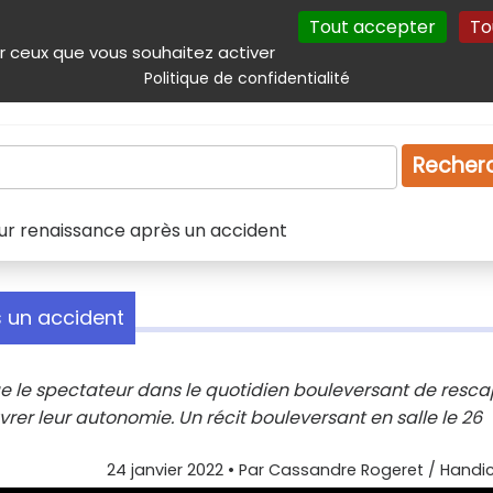
Tout accepter
To
incipal
Navigation complémentaire
Autres services
Plan du site
r ceux que vous souhaitez activer
Politique de confidentialité
Produits & services
Emploi
Droit
Tourism
Recher
leur renaissance après un accident
s un accident
e le spectateur dans le quotidien bouleversant de resc
vrer leur autonomie. Un récit bouleversant en salle le 26
24 janvier 2022
• Par
Cassandre Rogeret / Handic