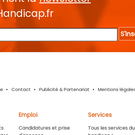
Handicap.fr
S'ins
te
Contact
Publicité & Partenariat
Mentions légale
Emploi
Services
ts
Candidatures et prise
Tous les services du