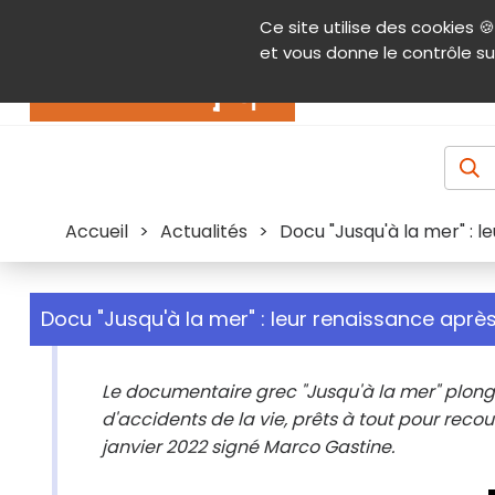
Panneau de gestion des cookies
Ce site utilise des cookies 🍪
Contenu
Aide et accessibilité
Menu pr
et vous donne le contrôle su
Actualités
Accueil
>
Actualités
>
Docu "Jusqu'à la mer" : 
Docu "Jusqu'à la mer" : leur renaissance aprè
Le documentaire grec "Jusqu'à la mer" plong
d'accidents de la vie, prêts à tout pour recou
janvier 2022 signé Marco Gastine.