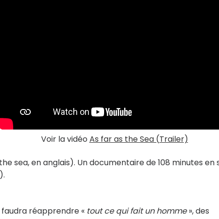
Voir la vidéo
As far as the Sea (Trailer)
 the sea, en anglais). Un documentaire de 108 minutes en s
).
eur faudra réapprendre «
tout ce qui fait un homme
», des