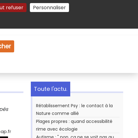
ut refuser
Personnaliser
Gestion des cookies
e
Vidéo
Dossiers
cher
Toute l'actu.
Rétablissement Psy : le contact à la
apés
Nature comme allié
Plages propres : quand accessibilité
rime avec écologie
ap.fr
Autisme : " non, ça ne se voit pas au