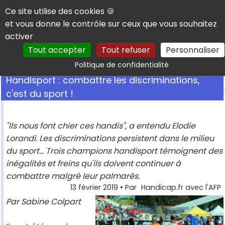
Panneau de gestion des cookies
Ce site utilise des cookies 🍪
et vous donne le contrôle sur ceux que vous souhaitez
activer
Tout accepter
Tout refuser
Personnaliser
Rechercher
Politique de confidentialité
Handisport : combattre les discriminations,
c'est du sport !
"Ils nous font chier ces handis", a entendu Elodie
Lorandi. Les discriminations persistent dans le milieu
du sport... Trois champions handisport témoignent des
inégalités et freins qu'ils doivent continuer à
combattre malgré leur palmarès.
13 février 2019
• Par
Handicap.fr avec l'AFP
Par Sabine Colpart