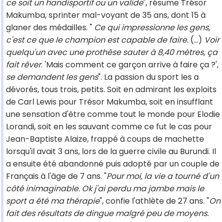
ce soit un handisportif ou un valide
", résume Trésor
Makumba, sprinter mal-voyant de 35 ans, dont 15 à
glaner des médailles. "
Ce qui impressionne les gens,
c'est ce que le champion est capable de faire.
(...)
Voir
quelqu'un avec une prothèse sauter à 8,40 mètres, ça
fait rêver
. 'Mais comment ce garçon arrive à faire ça ?',
se demandent les gens
". La passion du sport les a
dévorés, tous trois, petits. Soit en admirant les exploits
de Carl Lewis pour Trésor Makumba, soit en insufflant
une sensation d'être comme tout le monde pour Elodie
Lorandi, soit en les sauvant comme ce fut le cas pour
Jean-Baptiste Alaize, frappé à coups de machette
lorsqu'il avait 3 ans, lors de la guerre civile au Burundi. Il
a ensuite été abandonné puis adopté par un couple de
Français à l'âge de 7 ans. "
Pour moi, la vie a tourné d'un
côté inimaginable. Ok j'ai perdu ma jambe mais le
sport a été ma thérapie
", confie l'athlète de 27 ans. "
On
fait des résultats de dingue malgré peu de moyens.