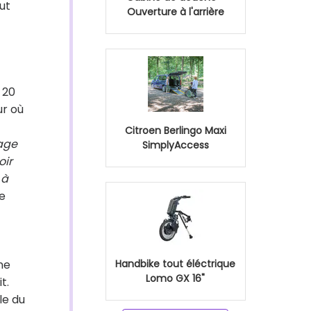
out
Ouverture à l'arrière
 20
ur où
Citroen Berlingo Maxi
nage
SimplyAccess
oir
 à
te
ne
Handbike tout éléctrique
Lomo GX 16"
t.
le du