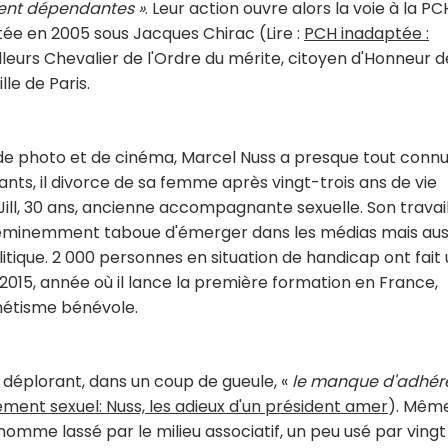
ment dépendantes »
. Leur action ouvre alors la voie à la PCH
ée en 2005 sous Jacques Chirac (Lire :
PCH inadaptée :
 ailleurs Chevalier de l'Ordre du mérite, citoyen d'Honneur d
lle de Paris.
, de photo et de cinéma, Marcel Nuss a presque tout conn
ants, il divorce de sa femme après vingt-trois ans de vie
ill, 30 ans, ancienne accompagnante sexuelle. Son travai
n éminemment taboue d'émerger dans les médias mais auss
litique. 2 000 personnes en situation de handicap ont fait
5, année où il lance la première formation en France,
énétisme bénévole.
, déplorant, dans un coup de gueule, «
le manque d'adhér
nt sexuel: Nuss, les adieux d'un président amer
). Même 
un homme lassé par le milieu associatif, un peu usé par ving