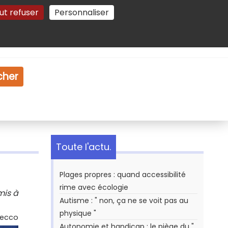
ut refuser
Personnaliser
Gestion des cookies
e
Vidéo
Dossiers
cher
Toute l'actu.
Plages propres : quand accessibilité
rime avec écologie
mis à
Autisme : " non, ça ne se voit pas au
physique "
Secco
Autonomie et handicap : le piège du "