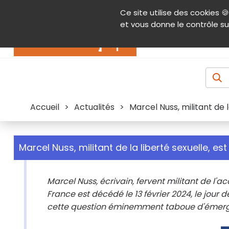
Panneau de gestion des cookies
Ce site utilise des cookies 🍪
Contenu
Aide et accessibilité
Menu pr
et vous donne le contrôle su
Actualités
Accueil
>
Actualités
>
Marcel Nuss, militant de 
Marcel Nuss, militant de la liberté sexuelle, e
Marcel Nuss, écrivain, fervent militant de
France est décédé le 13 février 2024, le jour
cette question éminemment taboue d'émerge