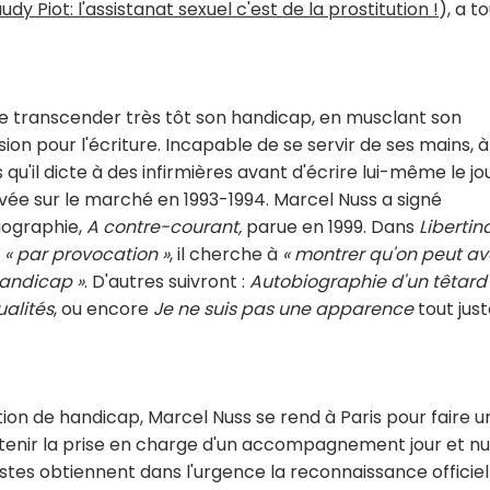
dy Piot: l'assistanat sexuel c'est de la prostitution !
)
, a t
 de transcender très tôt son handicap, en musclant son
sion pour l'écriture. Incapable de se servir de ses mains, à
 qu'il dicte à des infirmières avant d'écrire lui-même le jo
ivée sur le marché en 1993-1994. Marcel Nuss a signé
iographie,
A contre-courant,
parue en 1999. Dans
Liberti
t
« par provocation »
, il cherche à
« montrer qu'on peut av
andicap »
. D'autres suivront :
Autobiographie d'un têtard
ualités
, ou encore
Je ne suis pas une apparence
tout jus
ion de handicap, Marcel Nuss se rend à Paris pour faire u
btenir la prise en charge d'un accompagnement jour et nui
istes obtiennent dans l'urgence la reconnaissance officiel