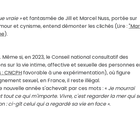
ue vraie »
et fantasmée de Jill et Marcel Nuss, portée sur
mour et cynisme, entend démonter les clichés (Lire :
"Mar
ne
).
... Même si, en 2023, le Conseil national consultatif des
 sur la vie intime, affective et sexuelle des personnes e
 :
CNCPH
favorable à une expérimentation
), où figure
ent sexuel, en France, il reste illégal.
te nouvelle année s'achevait par ces mots :
«
Je mourrai
 tout ce qui m'importe. Vivre, c'est regarder la mer qui s
n : ci-gît celui qui a regardé sa vie en face ».