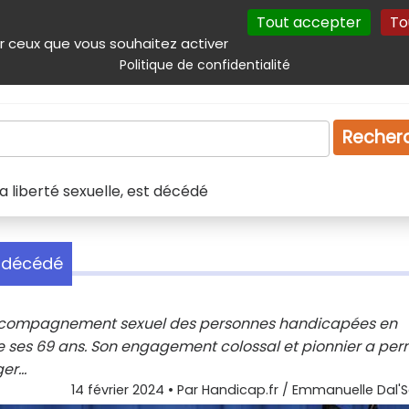
Tout accepter
To
incipal
Navigation complémentaire
Autres services
Plan du site
r ceux que vous souhaitez activer
Politique de confidentialité
Produits & services
Emploi
Droit
Tourism
Recher
la liberté sexuelle, est décédé
st décédé
 l'accompagnement sexuel des personnes handicapées en
 de ses 69 ans. Son engagement colossal et pionnier a per
r...
14 février 2024
• Par
Handicap.fr / Emmanuelle Dal'