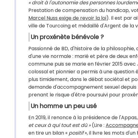
« droit à l'autonomie des personnes lourde
Prestation de compensation du handicap, vot
Marcel Nuss exige de revoir la loi
). Il est par
ville de Tourcoing et médaillé d'Argent de la vi
Un proxénète bénévole ?
Passionné de BD, d'histoire de la philosophie
d'une vie normale : marié et père de deux enf
commune puis se marie en février 2015 avec J
colossal et pionnier a permis à une questio
plus timidement, dans le débat sociétal et po
demande d'accompagnement sexuel depuis 201
prenant le risque d'être poursuivi pour prox
Un homme un peu usé
En 2019, il renonce à la présidence de l'Appas
et ceux à qui tout est dû »
(Lire :
Accompagneme
en tire un bilan «
positif
», il livre les mots d'