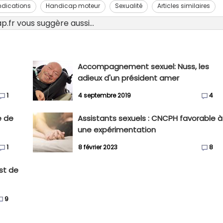
ndications
Handicap moteur
Sexualité
Articles similaires
.fr vous suggère aussi...
Accompagnement sexuel: Nuss, les
adieux d'un président amer
1
4 septembre 2019
4
e de
Assistants sexuels : CNCPH favorable à
une expérimentation
1
8 février 2023
8
est de
9