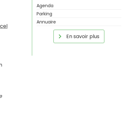
Agenda
Parking
Annuaire
cel
En savoir plus
n
e