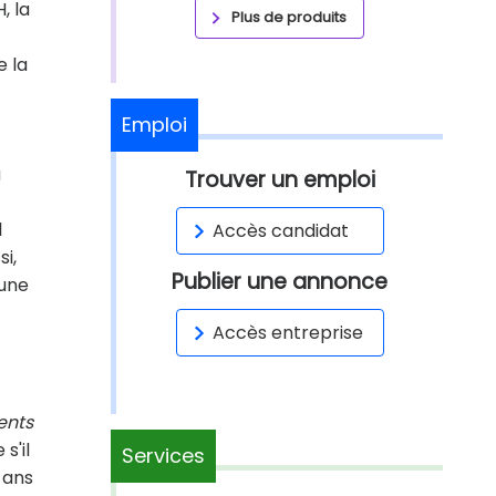
, la
Plus de produits
e la
Emploi
u
Trouver un emploi
l
Accès candidat
i,
Publier une annonce
 une
Accès entreprise
ents
s'il
Services
t ans