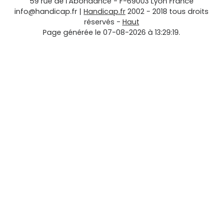
59 rue de l'Abondance
-
F-69003
Lyon
France
info@handicap.fr
|
Handicap.fr
2002 - 2018 tous droits
réservés -
Haut
Page générée le 07-08-2026 à 13:29:19.