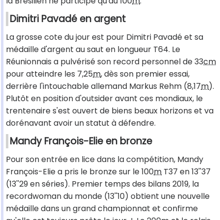
la Brésilien ne participe qu'au 100
m
.
Dimitri Pavadé en argent
La grosse cote du jour est pour Dimitri Pavadé et sa
médaille d'argent au saut en longueur T64. Le
Réunionnais a pulvérisé son record personnel de 33
cm
pour atteindre les 7,25
m
, dès son premier essai,
derrière l'intouchable allemand Markus Rehm (8,17
m
).
Plutôt en position d'outsider avant ces mondiaux, le
trentenaire s'est ouvert de biens beaux horizons et va
dorénavant avoir un statut à défendre.
Mandy François-Elie en bronze
Pour son entrée en lice dans la compétition, Mandy
François-Elie a pris le bronze sur le 100
m
T37 en 13''37
(13''29 en séries). Premier temps des bilans 2019, la
recordwoman du monde (13''10) obtient une nouvelle
médaille dans un grand championnat et confirme