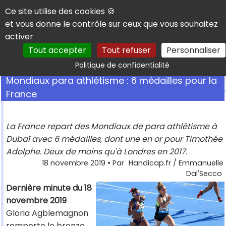
Panneau de gestion des cookies
Ce site utilise des cookies 🍪
et vous donne le contrôle sur ceux que vous souhaitez
activer
Tout accepter
Tout refuser
Personnaliser
Rechercher
Politique de confidentialité
Mondiaux para athlétisme : 6 médailles pour la
France
La France repart des Mondiaux de para athlétisme à
Dubaï avec 6 médailles, dont une en or pour Timothée
Adolphe. Deux de moins qu'à Londres en 2017.
18 novembre 2019
• Par
Handicap.fr / Emmanuelle
Dal'Secco
Dernière minute du 18
novembre 2019
Gloria Agblemagnon
remporte le bronze