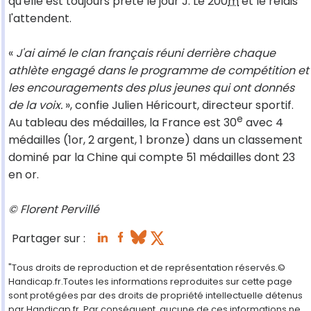
qu'elle est toujours prête le jour J. Le 200
m
et le relais
l'attendent.
«
J'ai aimé le clan français réuni derrière chaque
athlète engagé dans le programme de compétition et
les encouragements des plus jeunes qui ont donnés
de la voix.
», confie Julien Héricourt, directeur sportif.
e
Au tableau des médailles, la France est 30
avec 4
médailles (1or, 2 argent, 1 bronze) dans un classement
dominé par la Chine qui compte 51 médailles dont 23
en or.
© Florent Pervillé
Partager sur :
"Tous droits de reproduction et de représentation réservés.©
Handicap.fr.Toutes les informations reproduites sur cette page
sont protégées par des droits de propriété intellectuelle détenus
par Handicap.fr. Par conséquent, aucune de ces informations ne