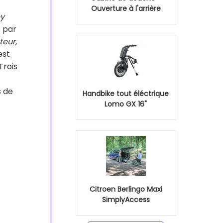
Ouverture à l'arrière
y
é par
teur,
est
Trois
s de
Handbike tout éléctrique
Lomo GX 16"
Citroen Berlingo Maxi
SimplyAccess